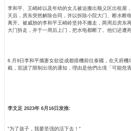
李和平、王峭岭以及年幼的女儿被迫搬出顺义区出租屋，
天后，房东突然解除合同，并以拆除小院大门、断水断
离开。被威胁的李和平王峭岭坚持不搬走，两周后房东
大门拆走，并于一周后上门，把水电都断了。他们还遭
6 月9日李和平攜妻女欲從成都搭機前往泰國，在天府機
截，宣讀了限制出境的通知，理由是他們出境「可能危
李文足 2023年 6月16日发推:
“为了孩子，我要坚强的活下去！”