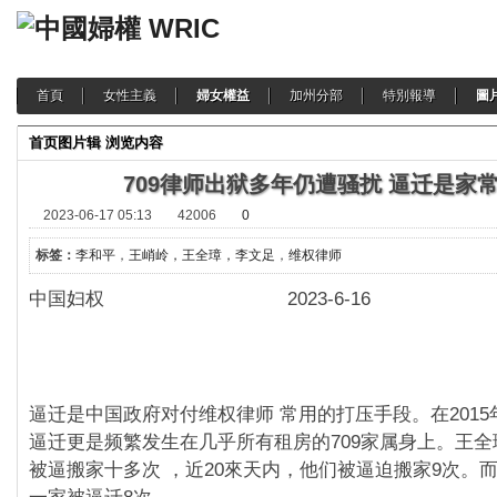
首頁
女性主義
婦女權益
加州分部
特別報導
圖
首页
图片辑
浏览内容
709律师出狱多年仍遭骚扰 逼迁是家
2023-06-17 05:13
42006
0
标签：
李和平
，
王峭岭，王全璋，李文足
，
维权律师
中国妇权 2023-6-16
逼迁是中国政府对付维权律师 常用的打压手段。在2015
逼迁更是频繁发生在几乎所有租房的709家属身上。王
被逼搬家十多次 ，近20來天内，他们被逼迫搬家9次。