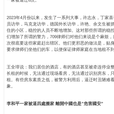
一家被逼迁8次。
2023年4月份以来，发生了一系列大事，许志永，丁家
员访华，马克龙访华，德国外长访华，许艳、余文生被
住的小区，稳控的人员不断地增加。这对那些所谓的稳
们增加了所谓的警力，709律师们对他们来说是个麻烦
次彻底要这些家庭赶出辖区。他们更邪恶的做法是，贴
要求律师们坐他们的车，以便保证律师家庭在当地租不
王全璋说：我们居住的酒店，有的酒店甚至被牵连停业
长租的时候，无法通过现场看房，无法通过识别房东，
租。有些房东素质之低，被警方利用后，逼迁时丑陋难
象。
李和平一家被逼四處搬家 離開中國也是”危害國安”