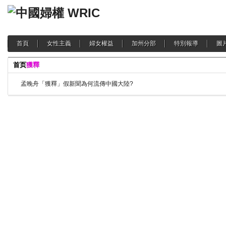
首頁
女性主義
婦女權益
加州分部
特別報導
圖
首页
獲釋
孟晚舟「獲釋」假新聞為何流傳中國大陸?