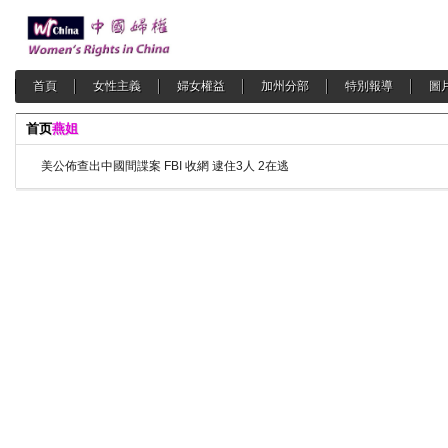
首頁
女性主義
婦女權益
加州分部
特別報導
圖
首页
燕姐
美公佈查出中國間諜案 FBI 收網 逮住3人 2在逃