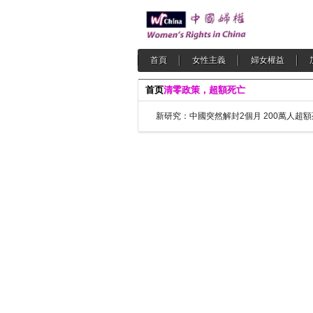
首頁
女性主義
婦女權益
首页
清零政策，超額死亡
新研究：中國突然解封2個月 200萬人超