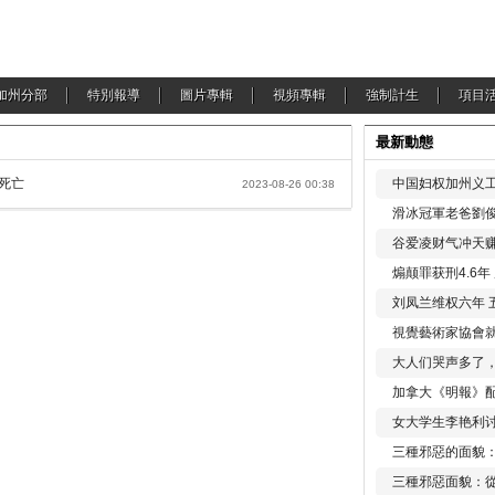
加州分部
特別報導
圖片專輯
視頻專輯
強制計生
項目
最新動態
額死亡
中国妇权加州义工
2023-08-26 00:38
滑冰冠軍老爸劉俊
谷爱凌财气冲天赚
煽颠罪获刑4.6
刘凤兰维权六年 
視覺藝術家協會
大人们哭声多了
加拿大《明報》配
女大学生李艳利
三種邪惡的面貌
三種邪惡面貌：