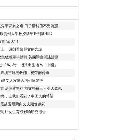
分享育女之道 日子清貧但不受誘惑
年 原贵州大学教授杨绍政刑满出狱
府“放人“！
至上」原則看鄭麗文的言論
收集敏感軍事情報 英國調查間諜活動
扣18小時 指其出生地為「中國」
) 声援王晓光牧师、杨荣丽传道
为遭受人权迫害的姐妹发声
度自治蕩然無存 前支聯會三人令人欽佩
中共，让我们看到了中国人的希望
劉霞赴愛爾蘭向丈夫頭像獻花
策对妇女生育权影响研究报告