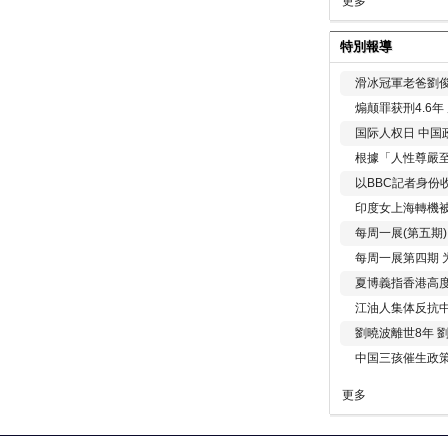
更多
特別報導
滑冰冠軍老爸劉俊
煽颠罪获刑4.6
国际人权日 中国政
根據「人性尊嚴
以BBC記者身份
印度女上海轉機被
每周一展(第五期
每周一展第四期 
夏博義指香港高
江油人集体反抗
劉曉波離世8年 
中国三孩催生政
更多