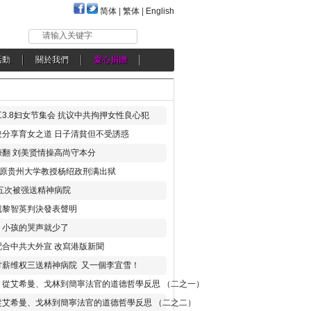
简体
|
繁体
|
English
请输入关键字
活動
關於我們
愛心捐贈
3.8妇女节集会 抗议中共拘押女性良心犯
分享育女之道 日子清貧但不受誘惑
翻 刘美贤情操高尚守本分
年 原贵州大学教授杨绍政刑满出狱
五次被强送精神病院
就黎智英判決發表聲明
，小孩的哭声就少了
合中共大外宣 改寫港版新聞
讨薪维权三送精神病院 又一個李宜雪！
：從艾希曼、戈林到簡寧法官的道德哲學反思 （二之一）
從艾希曼、戈林到簡寧法官的道德哲學反思 （二之二）