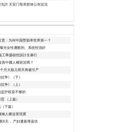
允許 天安门母亲群体公布近況
易富贤：为何中国堕胎率世界第一？
再曝光女性遭酷刑、系统性强奸
義工華盛頓控訴計生暴行
改善中國人權狀況嗎？
8个月大胎儿明天将被引产
与抗争》（下）
与抗争》（上）
的监护权是不够的
恶 （上篇）
恶（下篇）
 難掩人權迫害現實
夜6天， 产妇遭羞辱逼供