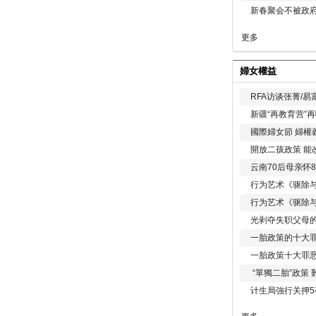
新春聚会不被政府
更多
婦女權益
RFA访谈张菁/
新疆“再教育营”
國際婦女節 婦權
開放二孩政策 能
云南70后母亲怀
行为艺术《驱除
行为艺术《驱除
光剥夺失职父母
一胎政策的十大罪
一胎政策十大罪
“單獨二胎”政策
计生局強行关押5