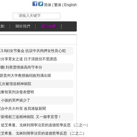
简体
|
繁体
|
English
请输入关键字
活動
關於我們
愛心捐贈
3.8妇女节集会 抗议中共拘押女性良心犯
分享育女之道 日子清貧但不受誘惑
翻 刘美贤情操高尚守本分
年 原贵州大学教授杨绍政刑满出狱
五次被强送精神病院
就黎智英判決發表聲明
，小孩的哭声就少了
合中共大外宣 改寫港版新聞
讨薪维权三送精神病院 又一個李宜雪！
：從艾希曼、戈林到簡寧法官的道德哲學反思 （二之一）
從艾希曼、戈林到簡寧法官的道德哲學反思 （二之二）