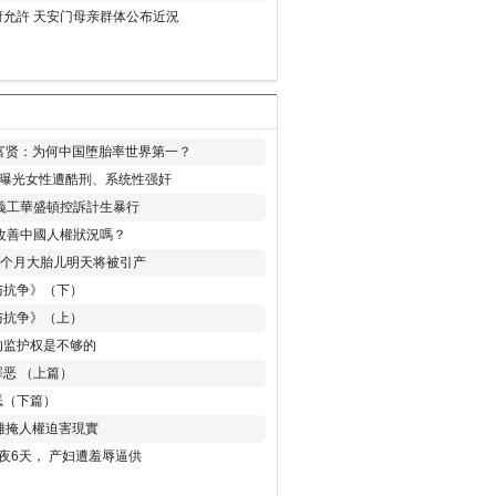
允許 天安门母亲群体公布近況
易富贤：为何中国堕胎率世界第一？
再曝光女性遭酷刑、系统性强奸
義工華盛頓控訴計生暴行
改善中國人權狀況嗎？
8个月大胎儿明天将被引产
与抗争》（下）
与抗争》（上）
的监护权是不够的
恶 （上篇）
恶（下篇）
 難掩人權迫害現實
夜6天， 产妇遭羞辱逼供