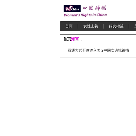
首頁
女性主義
婦女權益
首页
海軍，
買通大兵哥偷渡入美 2中國女邊境被捕