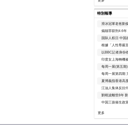
更多
特別報導
滑冰冠軍老爸劉俊
煽颠罪获刑4.6
国际人权日 中国政
根據「人性尊嚴
以BBC記者身份
印度女上海轉機被
每周一展(第五期
每周一展第四期 
夏博義指香港高
江油人集体反抗
劉曉波離世8年 
中国三孩催生政
更多