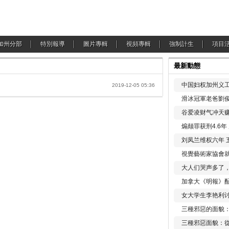
加州分部
特別報導
圖片專輯
視頻專輯
強制計生
項目
最新動態
中国妇权加州义工
2019-12-05 05:36
滑冰冠軍老爸劉俊
谷爱凌财气冲天赚
煽颠罪获刑4.6
刘凤兰维权六年 
視覺藝術家協會
大人们哭声多了
加拿大《明報》配
女大学生李艳利
三種邪惡的面貌
三種邪惡面貌：