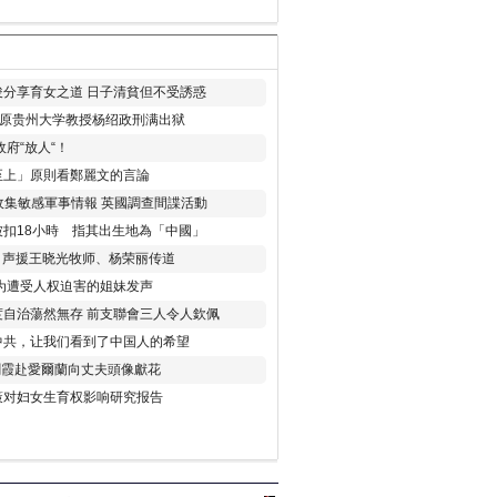
分享育女之道 日子清貧但不受誘惑
年 原贵州大学教授杨绍政刑满出狱
府“放人“！
至上」原則看鄭麗文的言論
收集敏感軍事情報 英國調查間諜活動
扣18小時 指其出生地為「中國」
) 声援王晓光牧师、杨荣丽传道
为遭受人权迫害的姐妹发声
度自治蕩然無存 前支聯會三人令人欽佩
中共，让我们看到了中国人的希望
劉霞赴愛爾蘭向丈夫頭像獻花
策对妇女生育权影响研究报告