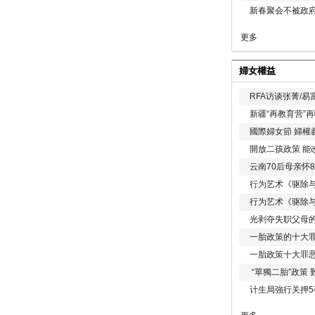
新春聚会不被政府
更多
婦女權益
RFA访谈张菁/
新疆“再教育营”
國際婦女節 婦權
開放二孩政策 能
云南70后母亲怀
行为艺术《驱除
行为艺术《驱除
光剥夺失职父母
一胎政策的十大罪
一胎政策十大罪
“單獨二胎”政策
计生局強行关押5