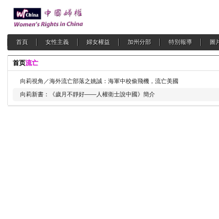
首頁
女性主義
婦女權益
加州分部
特別報導
圖
首页
流亡
向莉視角／海外流亡部落之姚誠：海軍中校偷飛機，流亡美國
向莉新書：《歲月不靜好——人權衛士說中國》簡介