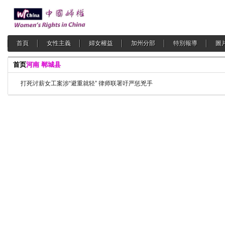
首頁
女性主義
婦女權益
加州分部
特別報導
圖
首页
河南 郸城县
打死讨薪女工案涉“避重就轻” 律师联署吁严惩兇手