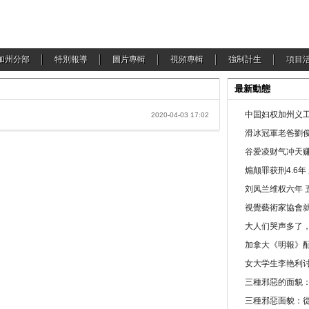
加州分部
特別報導
圖片專輯
視頻專輯
強制計生
項目
最新動態
中国妇权加州义工
2020-04-03 17:02
滑冰冠軍老爸劉俊
谷爱凌财气冲天赚
煽颠罪获刑4.6
刘凤兰维权六年 
視覺藝術家協會
大人们哭声多了
加拿大《明報》配
女大学生李艳利
三種邪惡的面貌
三種邪惡面貌：