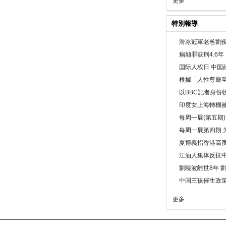
更多
特別報導
滑冰冠軍老爸劉俊
煽颠罪获刑4.6
国际人权日 中国政
根據「人性尊嚴
以BBC記者身份
印度女上海轉機被
每周一展(第五期
每周一展第四期 
夏博義指香港高
江油人集体反抗
劉曉波離世8年 
中国三孩催生政
更多