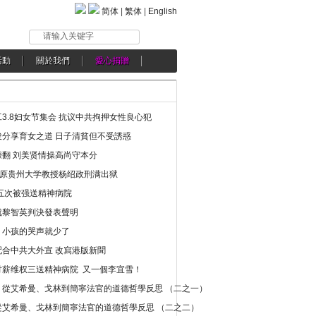
简体
|
繁体
|
English
请输入关键字
活動
關於我們
愛心捐贈
3.8妇女节集会 抗议中共拘押女性良心犯
分享育女之道 日子清貧但不受誘惑
翻 刘美贤情操高尚守本分
年 原贵州大学教授杨绍政刑满出狱
五次被强送精神病院
就黎智英判決發表聲明
，小孩的哭声就少了
合中共大外宣 改寫港版新聞
讨薪维权三送精神病院 又一個李宜雪！
：從艾希曼、戈林到簡寧法官的道德哲學反思 （二之一）
從艾希曼、戈林到簡寧法官的道德哲學反思 （二之二）