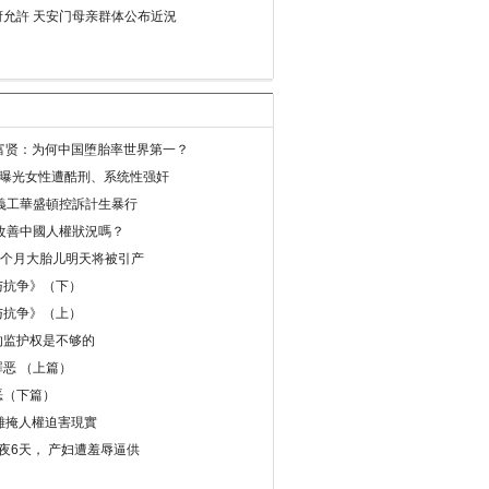
允許 天安门母亲群体公布近況
易富贤：为何中国堕胎率世界第一？
再曝光女性遭酷刑、系统性强奸
義工華盛頓控訴計生暴行
改善中國人權狀況嗎？
8个月大胎儿明天将被引产
与抗争》（下）
与抗争》（上）
的监护权是不够的
恶 （上篇）
恶（下篇）
 難掩人權迫害現實
夜6天， 产妇遭羞辱逼供