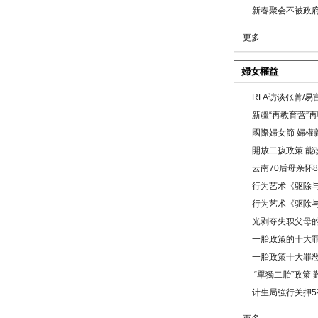
新春聚会不被政府
更多
婦女權益
RFA访谈张菁/
新疆“再教育营”
國際婦女節 婦權
開放二孩政策 能
云南70后母亲怀
行为艺术《驱除
行为艺术《驱除
光剥夺失职父母
一胎政策的十大罪
一胎政策十大罪
“單獨二胎”政策
计生局強行关押5