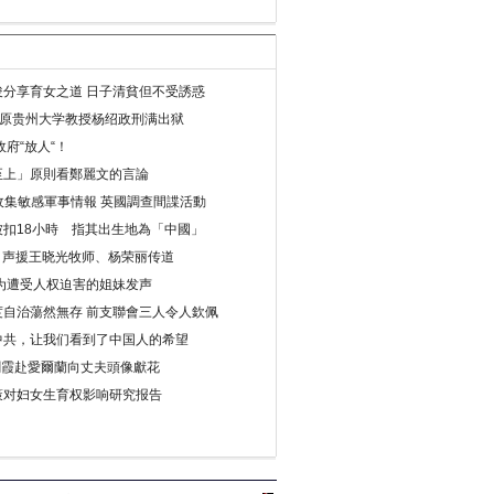
分享育女之道 日子清貧但不受誘惑
年 原贵州大学教授杨绍政刑满出狱
府“放人“！
至上」原則看鄭麗文的言論
收集敏感軍事情報 英國調查間諜活動
扣18小時 指其出生地為「中國」
) 声援王晓光牧师、杨荣丽传道
为遭受人权迫害的姐妹发声
度自治蕩然無存 前支聯會三人令人欽佩
中共，让我们看到了中国人的希望
劉霞赴愛爾蘭向丈夫頭像獻花
策对妇女生育权影响研究报告