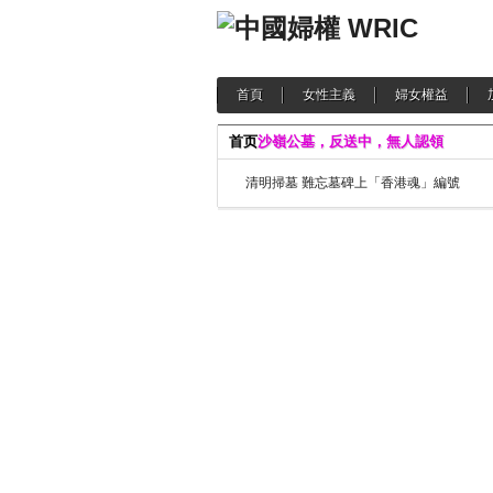
首頁
女性主義
婦女權益
首页
沙嶺公墓，反送中，無人認領
清明掃墓 難忘墓碑上「香港魂」編號