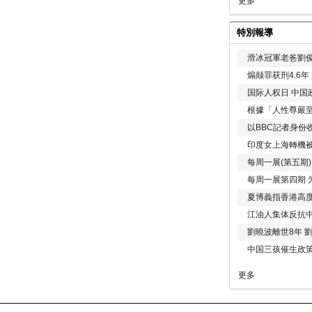
更多
特別報導
滑冰冠軍老爸劉俊
煽颠罪获刑4.6
国际人权日 中国政
根據「人性尊嚴
以BBC記者身份
印度女上海轉機被
每周一展(第五期
每周一展第四期 
夏博義指香港高
江油人集体反抗
劉曉波離世8年 
中国三孩催生政
更多