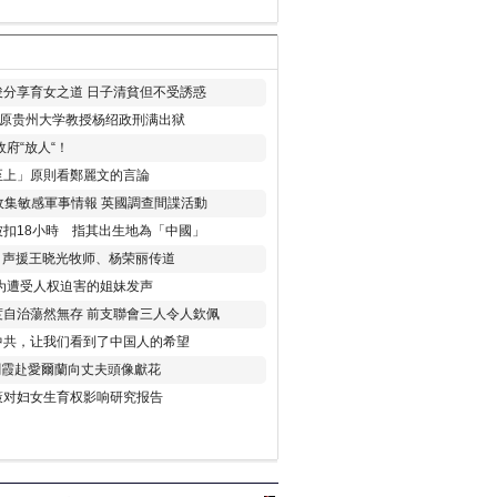
分享育女之道 日子清貧但不受誘惑
年 原贵州大学教授杨绍政刑满出狱
府“放人“！
至上」原則看鄭麗文的言論
收集敏感軍事情報 英國調查間諜活動
扣18小時 指其出生地為「中國」
) 声援王晓光牧师、杨荣丽传道
为遭受人权迫害的姐妹发声
度自治蕩然無存 前支聯會三人令人欽佩
中共，让我们看到了中国人的希望
劉霞赴愛爾蘭向丈夫頭像獻花
策对妇女生育权影响研究报告