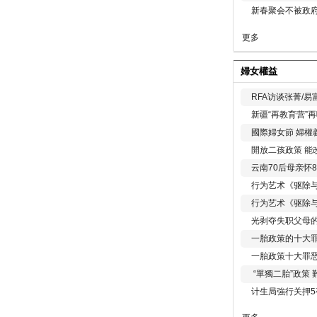
新春聚会不被政府
更多
婦女權益
RFA访谈张菁/
新疆“再教育营”
國際婦女節 婦權
開放二孩政策 能
云南70后母亲怀
行为艺术《驱除
行为艺术《驱除
光剥夺失职父母
一胎政策的十大罪
一胎政策十大罪
“單獨二胎”政策
计生局強行关押5