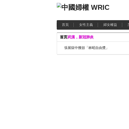
首頁
女性主義
婦女權益
首页
武漢，新冠肺炎
張展獄中獲頒「林昭自由獎」