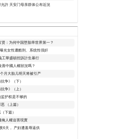
允許 天安门母亲群体公布近況
易富贤：为何中国堕胎率世界第一？
再曝光女性遭酷刑、系统性强奸
義工華盛頓控訴計生暴行
改善中國人權狀況嗎？
8个月大胎儿明天将被引产
与抗争》（下）
与抗争》（上）
的监护权是不够的
恶 （上篇）
恶（下篇）
 難掩人權迫害現實
夜6天， 产妇遭羞辱逼供