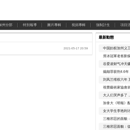
加州分部
特別報導
圖片專輯
視頻專輯
強制計生
項目
最新動態
中国妇权加州义工
2021-05-17 20:59
滑冰冠軍老爸劉俊
谷爱凌财气冲天赚
煽颠罪获刑4.6
刘凤兰维权六年 
視覺藝術家協會
大人们哭声多了
加拿大《明報》配
女大学生李艳利
三種邪惡的面貌
三種邪惡面貌：