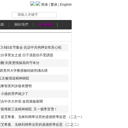
简体
|
繁体
|
English
请输入关键字
活動
關於我們
愛心捐贈
3.8妇女节集会 抗议中共拘押女性良心犯
分享育女之道 日子清貧但不受誘惑
翻 刘美贤情操高尚守本分
年 原贵州大学教授杨绍政刑满出狱
五次被强送精神病院
就黎智英判決發表聲明
，小孩的哭声就少了
合中共大外宣 改寫港版新聞
讨薪维权三送精神病院 又一個李宜雪！
：從艾希曼、戈林到簡寧法官的道德哲學反思 （二之一）
從艾希曼、戈林到簡寧法官的道德哲學反思 （二之二）