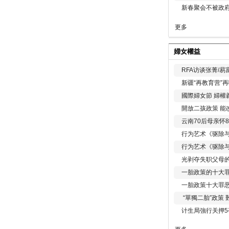
新春聚会不被政府
更多
婦女權益
RFA访谈张菁/
新疆“再教育营”
國際婦女節 婦權
開放二孩政策 能
云南70后母亲怀
行为艺术《驱除
行为艺术《驱除
光剥夺失职父母
一胎政策的十大罪
一胎政策十大罪
“單獨二胎”政策
计生局強行关押5