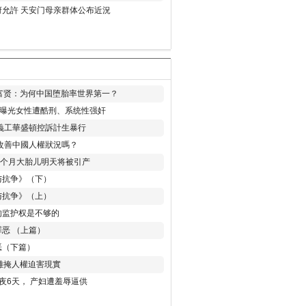
允許 天安门母亲群体公布近況
易富贤：为何中国堕胎率世界第一？
再曝光女性遭酷刑、系统性强奸
義工華盛頓控訴計生暴行
改善中國人權狀況嗎？
8个月大胎儿明天将被引产
与抗争》（下）
与抗争》（上）
的监护权是不够的
恶 （上篇）
恶（下篇）
 難掩人權迫害現實
夜6天， 产妇遭羞辱逼供