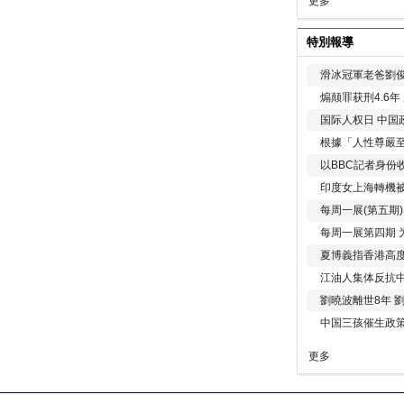
更多
特別報導
滑冰冠軍老爸劉俊
煽颠罪获刑4.6
国际人权日 中国政
根據「人性尊嚴
以BBC記者身份
印度女上海轉機被
每周一展(第五期
每周一展第四期 
夏博義指香港高
江油人集体反抗
劉曉波離世8年 
中国三孩催生政
更多