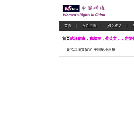
首頁
女性主義
婦女權益
首页
武漢病毒，實驗室，蔡英文，，光復
劍指武漢實驗室 美國絕地反擊