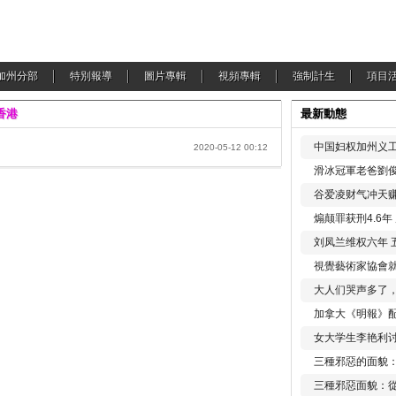
加州分部
特別報導
圖片專輯
視頻專輯
強制計生
項目
香港
最新動態
中国妇权加州义工
2020-05-12 00:12
滑冰冠軍老爸劉俊
谷爱凌财气冲天赚
煽颠罪获刑4.6
刘凤兰维权六年 
視覺藝術家協會
大人们哭声多了
加拿大《明報》配
女大学生李艳利
三種邪惡的面貌
三種邪惡面貌：