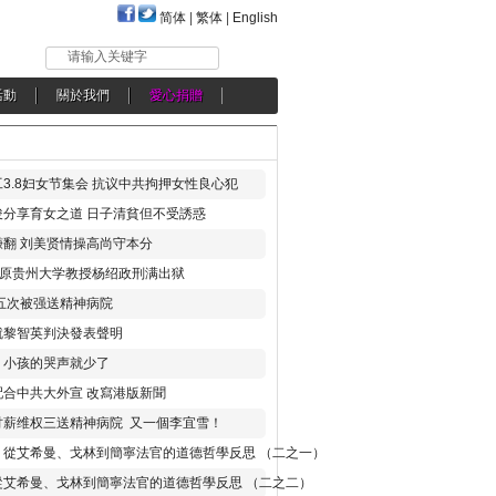
简体
|
繁体
|
English
请输入关键字
活動
關於我們
愛心捐贈
3.8妇女节集会 抗议中共拘押女性良心犯
分享育女之道 日子清貧但不受誘惑
翻 刘美贤情操高尚守本分
年 原贵州大学教授杨绍政刑满出狱
五次被强送精神病院
就黎智英判決發表聲明
，小孩的哭声就少了
合中共大外宣 改寫港版新聞
讨薪维权三送精神病院 又一個李宜雪！
：從艾希曼、戈林到簡寧法官的道德哲學反思 （二之一）
從艾希曼、戈林到簡寧法官的道德哲學反思 （二之二）