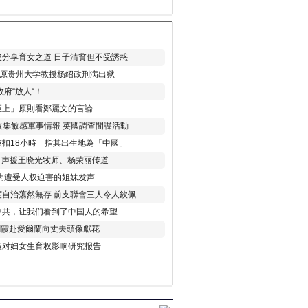
分享育女之道 日子清貧但不受誘惑
年 原贵州大学教授杨绍政刑满出狱
府“放人“！
至上」原則看鄭麗文的言論
收集敏感軍事情報 英國調查間諜活動
扣18小時 指其出生地為「中國」
) 声援王晓光牧师、杨荣丽传道
为遭受人权迫害的姐妹发声
度自治蕩然無存 前支聯會三人令人欽佩
中共，让我们看到了中国人的希望
劉霞赴愛爾蘭向丈夫頭像獻花
策对妇女生育权影响研究报告