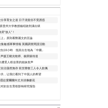
分享育女之道 日子清貧但不受誘惑
年 原贵州大学教授杨绍政刑满出狱
府“放人“！
至上」原則看鄭麗文的言論
收集敏感軍事情報 英國調查間諜活動
扣18小時 指其出生地為「中國」
) 声援王晓光牧师、杨荣丽传道
为遭受人权迫害的姐妹发声
度自治蕩然無存 前支聯會三人令人欽佩
中共，让我们看到了中国人的希望
劉霞赴愛爾蘭向丈夫頭像獻花
策对妇女生育权影响研究报告