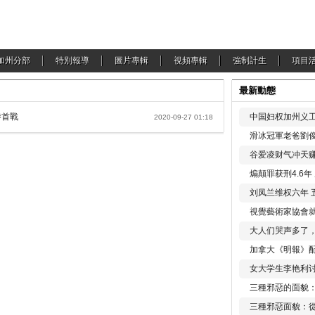
加州分部
特別報導
圖片專輯
視頻專輯
強制計生
項目
最新動態
勝首戰
中国妇权加州义工
2020-09-27 01:18
滑冰冠軍老爸劉俊
谷爱凌财气冲天赚
煽颠罪获刑4.6
刘凤兰维权六年 
視覺藝術家協會
大人们哭声多了
加拿大《明報》配
女大学生李艳利
三種邪惡的面貌
三種邪惡面貌：