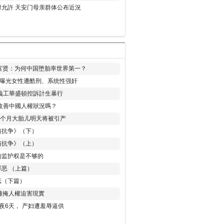
允許 天安门母亲群体公布近況
易富贤：为何中国堕胎率世界第一？
再曝光女性遭酷刑、系统性强奸
義工華盛頓控訴計生暴行
改善中國人權狀況嗎？
8个月大胎儿明天将被引产
与抗争》（下）
与抗争》（上）
的监护权是不够的
恶 （上篇）
恶（下篇）
 難掩人權迫害現實
夜6天， 产妇遭羞辱逼供