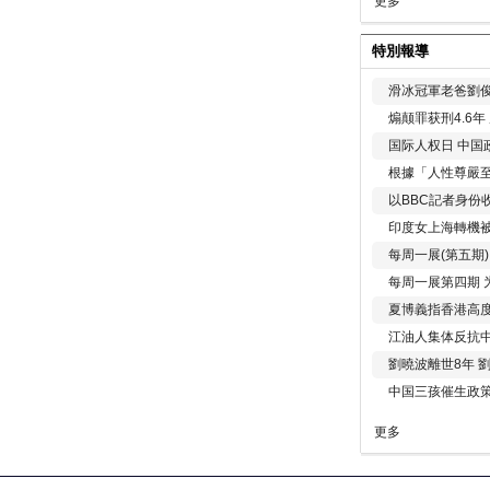
更多
特別報導
滑冰冠軍老爸劉俊
煽颠罪获刑4.6
国际人权日 中国政
根據「人性尊嚴
以BBC記者身份
印度女上海轉機被
每周一展(第五期
每周一展第四期 
夏博義指香港高
江油人集体反抗
劉曉波離世8年 
中国三孩催生政
更多