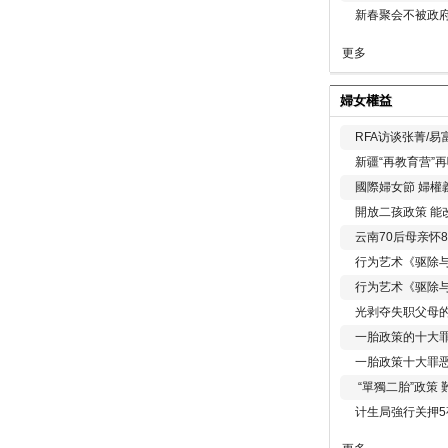
新春聚会不被政府
更多
婦女權益
RFA访谈张菁/
新疆“再教育营”
國際婦女節 婦權
開放二孩政策 能
云南70后母亲怀
行为艺术《驱除
行为艺术《驱除
光剥夺失职父母
一胎政策的十大罪
一胎政策十大罪
“單獨二胎”政策
计生局強行关押5