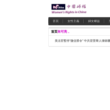
首頁
女性主義
婦女權益
首页
朱可亮，
美法官暫停“微信禁令” 中共背景華人律師