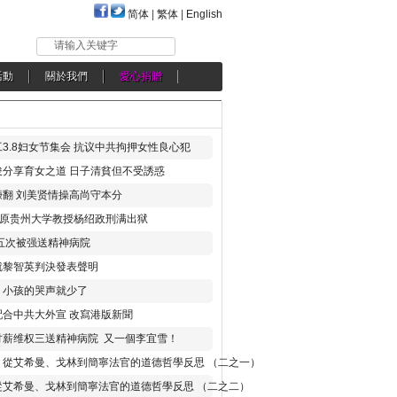
简体
|
繁体
|
English
请输入关键字
活動
關於我們
愛心捐贈
3.8妇女节集会 抗议中共拘押女性良心犯
分享育女之道 日子清貧但不受誘惑
翻 刘美贤情操高尚守本分
年 原贵州大学教授杨绍政刑满出狱
五次被强送精神病院
就黎智英判決發表聲明
，小孩的哭声就少了
合中共大外宣 改寫港版新聞
讨薪维权三送精神病院 又一個李宜雪！
：從艾希曼、戈林到簡寧法官的道德哲學反思 （二之一）
從艾希曼、戈林到簡寧法官的道德哲學反思 （二之二）