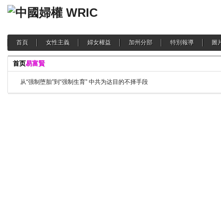
首頁
女性主義
婦女權益
加州分部
特別報導
圖
首页
易富賢
从“强制堕胎”到“强制生育” 中共为达目的不择手段