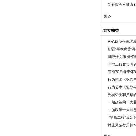
新春聚会不被政府
更多
婦女權益
RFA访谈张菁/
新疆“再教育营”
國際婦女節 婦權
開放二孩政策 能
云南70后母亲怀
行为艺术《驱除
行为艺术《驱除
光剥夺失职父母
一胎政策的十大罪
一胎政策十大罪
“單獨二胎”政策
计生局強行关押5