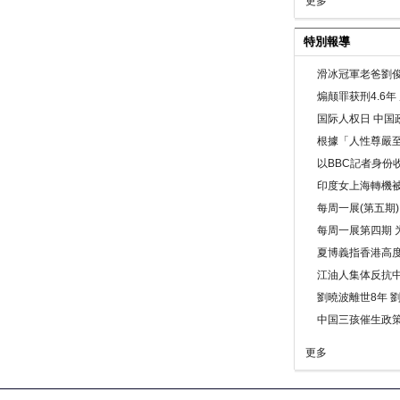
更多
特別報導
滑冰冠軍老爸劉俊
煽颠罪获刑4.6
国际人权日 中国政
根據「人性尊嚴
以BBC記者身份
印度女上海轉機被
每周一展(第五期
每周一展第四期 
夏博義指香港高
江油人集体反抗
劉曉波離世8年 
中国三孩催生政
更多