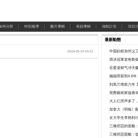
加州分部
特別報導
圖片專輯
視頻專輯
強制計生
項目
最新動態
中国妇权加州义工
2019-05-15 03:21
滑冰冠軍老爸劉俊
谷爱凌财气冲天赚
煽颠罪获刑4.6
刘凤兰维权六年 
視覺藝術家協會
大人们哭声多了
加拿大《明報》配
女大学生李艳利
三種邪惡的面貌
三種邪惡面貌：