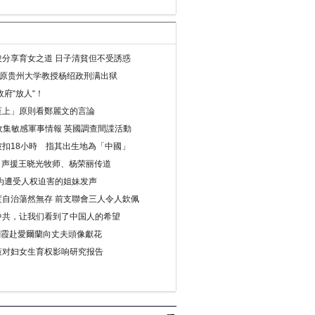
分享育女之道 日子清貧但不受誘惑
年 原贵州大学教授杨绍政刑满出狱
府“放人“！
至上」原則看鄭麗文的言論
收集敏感軍事情報 英國調查間諜活動
扣18小時 指其出生地為「中國」
) 声援王晓光牧师、杨荣丽传道
为遭受人权迫害的姐妹发声
度自治蕩然無存 前支聯會三人令人欽佩
中共，让我们看到了中国人的希望
劉霞赴愛爾蘭向丈夫頭像獻花
策对妇女生育权影响研究报告