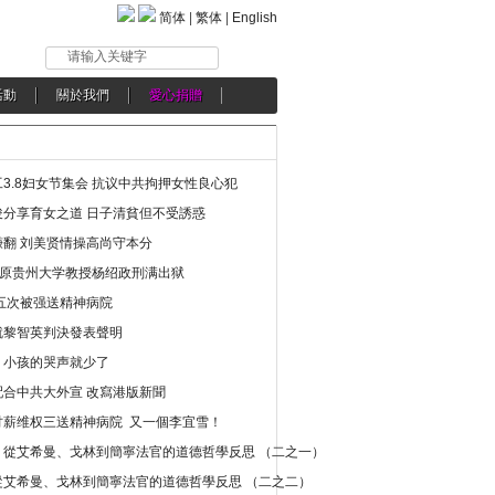
简体
|
繁体
|
English
请输入关键字
活動
關於我們
愛心捐贈
3.8妇女节集会 抗议中共拘押女性良心犯
分享育女之道 日子清貧但不受誘惑
翻 刘美贤情操高尚守本分
年 原贵州大学教授杨绍政刑满出狱
五次被强送精神病院
就黎智英判決發表聲明
，小孩的哭声就少了
合中共大外宣 改寫港版新聞
讨薪维权三送精神病院 又一個李宜雪！
：從艾希曼、戈林到簡寧法官的道德哲學反思 （二之一）
從艾希曼、戈林到簡寧法官的道德哲學反思 （二之二）