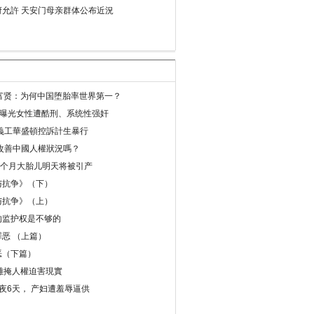
允許 天安门母亲群体公布近況
易富贤：为何中国堕胎率世界第一？
再曝光女性遭酷刑、系统性强奸
義工華盛頓控訴計生暴行
改善中國人權狀況嗎？
8个月大胎儿明天将被引产
与抗争》（下）
与抗争》（上）
的监护权是不够的
恶 （上篇）
恶（下篇）
 難掩人權迫害現實
夜6天， 产妇遭羞辱逼供