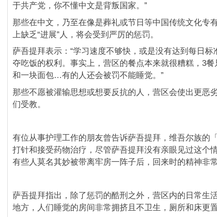
于共产党，你不懂中文是背叛国家。”
那些在中文，乃至在像是葬礼或节日等中国传统文化专
上缺乏“进展”人，将会受到严厉的惩罚。
萨吾提拜表示：“学习速度不够快，或是没有达到每日标
夺吃饭的权利。事实上，营区的餐点本来就很糟糕，3餐
和一块面包…有的人还会被罚不能睡觉。”
那些不愿被灌输思想或想要反抗的人，营区会使出更恶
们受教。
有位从事护理工作的朋友曾告诉萨吾提拜，维吾尔族的
打针和接受药物治疗，尽管萨吾提拜没有亲眼见过这个
有些人莫名其妙被带离牢房一阵子后，回来时的精神非
萨吾提拜指出，除了惩罚的酷刑之外，营区内的日常生
地方，人们睡觉的房间非常拥挤且不卫生，厕所和床更