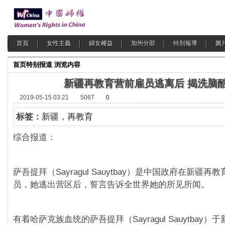
首頁
女性主義
婦女權益
加州分部
特別報導
圖
首页
特别报道
浏览内容
新疆再教育营前雇员逃离后 揭洗脑
2019-05-15 03:21
5067
0
标签：
新疆，再教育
综合报道：
萨吾提拜（Sayragul Sauytbay）是中国政府在新疆
员，她逃出营区后，誓言告诉全世界她的所见所闻。
有着哈萨克族血统的萨吾提拜（Sayragul Sauytbay