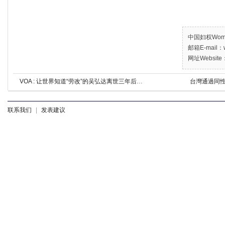
中国妇权Women’
邮箱E-mail：w
网址Website：
VOA : 让世界知道“劳改”的吴弘达离世三年后，劳改幽灵仍缠绕中国
台灣通過同性
联系我们
|
发表建议