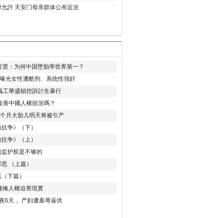
允許 天安门母亲群体公布近況
易富贤：为何中国堕胎率世界第一？
再曝光女性遭酷刑、系统性强奸
義工華盛頓控訴計生暴行
改善中國人權狀況嗎？
8个月大胎儿明天将被引产
与抗争》（下）
与抗争》（上）
的监护权是不够的
恶 （上篇）
恶（下篇）
 難掩人權迫害現實
夜6天， 产妇遭羞辱逼供