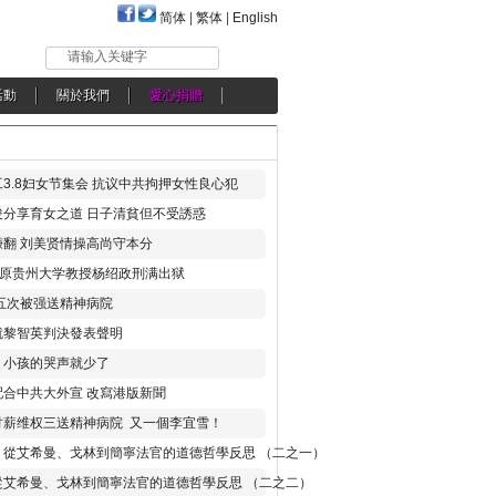
简体
|
繁体
|
English
请输入关键字
活動
關於我們
愛心捐贈
3.8妇女节集会 抗议中共拘押女性良心犯
分享育女之道 日子清貧但不受誘惑
翻 刘美贤情操高尚守本分
年 原贵州大学教授杨绍政刑满出狱
五次被强送精神病院
就黎智英判決發表聲明
，小孩的哭声就少了
合中共大外宣 改寫港版新聞
讨薪维权三送精神病院 又一個李宜雪！
：從艾希曼、戈林到簡寧法官的道德哲學反思 （二之一）
從艾希曼、戈林到簡寧法官的道德哲學反思 （二之二）