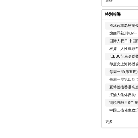
更多
特別報導
滑冰冠軍老爸劉俊
煽颠罪获刑4.6
国际人权日 中国政
根據「人性尊嚴
以BBC記者身份
印度女上海轉機被
每周一展(第五期
每周一展第四期 
夏博義指香港高
江油人集体反抗
劉曉波離世8年 
中国三孩催生政
更多