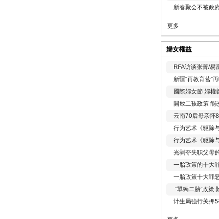
新春聚会不被政府
更多
婦女權益
RFA访谈张菁/
新疆“再教育营”
國際婦女節 婦權
開放二孩政策 能
云南70后母亲怀
行为艺术《驱除
行为艺术《驱除
光剥夺失职父母
一胎政策的十大罪
一胎政策十大罪
“單獨二胎”政策
计生局強行关押5