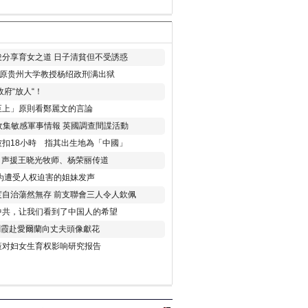
分享育女之道 日子清貧但不受誘惑
年 原贵州大学教授杨绍政刑满出狱
府“放人“！
至上」原則看鄭麗文的言論
收集敏感軍事情報 英國調查間諜活動
扣18小時 指其出生地為「中國」
) 声援王晓光牧师、杨荣丽传道
为遭受人权迫害的姐妹发声
度自治蕩然無存 前支聯會三人令人欽佩
中共，让我们看到了中国人的希望
劉霞赴愛爾蘭向丈夫頭像獻花
策对妇女生育权影响研究报告