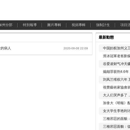
加州分部
特別報導
圖片專輯
視頻專輯
強制計生
項目
最新動態
世的病人
中国妇权加州义工
2020-08-08 22:09
滑冰冠軍老爸劉俊
谷爱凌财气冲天赚
煽颠罪获刑4.6
刘凤兰维权六年 
視覺藝術家協會
大人们哭声多了
加拿大《明報》配
女大学生李艳利
三種邪惡的面貌
三種邪惡面貌：