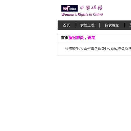
首頁
女性主義
婦女權益
首页
新冠肺炎，香港
香港醫生:人命何價？給 34 位新冠肺炎逝