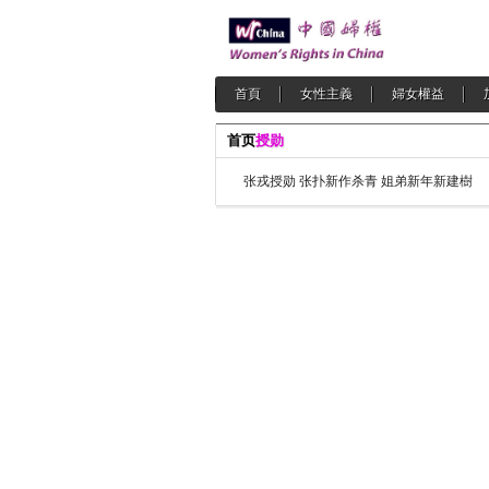
首頁
女性主義
婦女權益
首页
授勋
张戎授勋 张扑新作杀青 姐弟新年新建樹