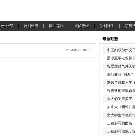
加州分部
特別報導
圖片專輯
視頻專輯
強制計生
項目
最新動態
中国妇权加州义工
2024-01-06 00:33
滑冰冠軍老爸劉俊
谷爱凌财气冲天赚
煽颠罪获刑4.6
刘凤兰维权六年 
視覺藝術家協會
大人们哭声多了
加拿大《明報》配
女大学生李艳利
三種邪惡的面貌
三種邪惡面貌：