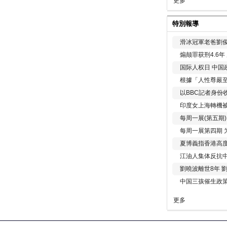
更多
特別報導
滑冰冠軍老爸劉俊
煽颠罪获刑4.6
国际人权日 中国政
根據「人性尊嚴
以BBC記者身份
印度女上海轉機被
每周一展(第五期
每周一展第四期 
夏博義指香港高
江油人集体反抗
劉曉波離世8年 
中国三孩催生政
更多