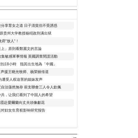
分享育女之道 日子清貧但不受誘惑
年 原贵州大学教授杨绍政刑满出狱
府“放人“！
至上」原則看鄭麗文的言論
收集敏感軍事情報 英國調查間諜活動
扣18小時 指其出生地為「中國」
) 声援王晓光牧师、杨荣丽传道
为遭受人权迫害的姐妹发声
度自治蕩然無存 前支聯會三人令人欽佩
中共，让我们看到了中国人的希望
劉霞赴愛爾蘭向丈夫頭像獻花
策对妇女生育权影响研究报告