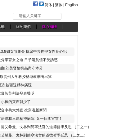
简体
|
繁体
|
English
请输入关键字
活動
關於我們
愛心捐贈
3.8妇女节集会 抗议中共拘押女性良心犯
分享育女之道 日子清貧但不受誘惑
翻 刘美贤情操高尚守本分
年 原贵州大学教授杨绍政刑满出狱
五次被强送精神病院
就黎智英判決發表聲明
，小孩的哭声就少了
合中共大外宣 改寫港版新聞
讨薪维权三送精神病院 又一個李宜雪！
：從艾希曼、戈林到簡寧法官的道德哲學反思 （二之一）
從艾希曼、戈林到簡寧法官的道德哲學反思 （二之二）