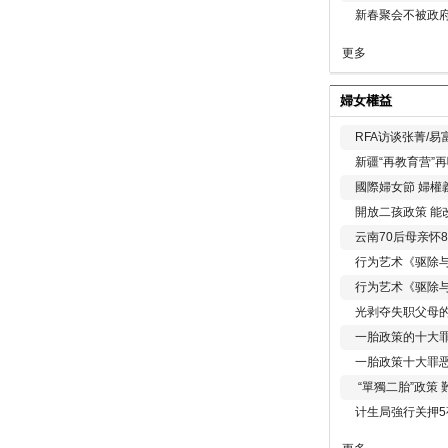
新春聚会不被政府
更多
婦女權益
RFA访谈张菁/
新疆“再教育营”
國際婦女節 婦權
開放二孩政策 能
云南70后母亲怀
行为艺术《驱除
行为艺术《驱除
光剥夺失职父母
一胎政策的十大罪
一胎政策十大罪
“單獨二胎”政策
计生局強行关押5