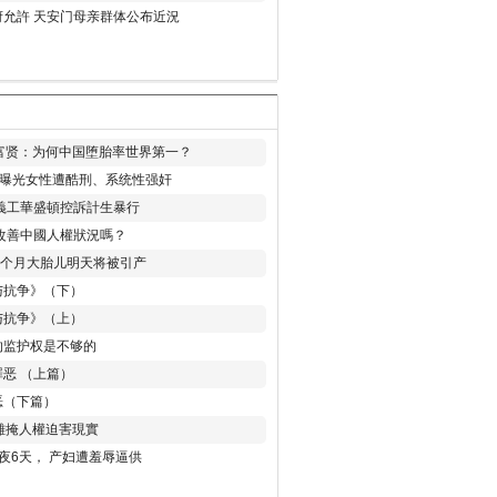
允許 天安门母亲群体公布近況
易富贤：为何中国堕胎率世界第一？
再曝光女性遭酷刑、系统性强奸
義工華盛頓控訴計生暴行
改善中國人權狀況嗎？
8个月大胎儿明天将被引产
与抗争》（下）
与抗争》（上）
的监护权是不够的
恶 （上篇）
恶（下篇）
 難掩人權迫害現實
夜6天， 产妇遭羞辱逼供