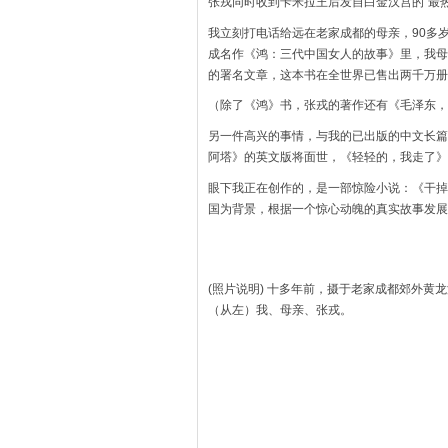
张戎同时收到卡米拉王后发自白金汉宫的“最热烈的祝贺（my
我立刻打电话给远在老家成都的母亲，90多
成名作《鸿：三代中国女人的故事》里，我母
的署名文章，这本书在全世界已售出两千万册
（除了《鸿》书，张戎的著作还有《毛泽东，
另一件高兴的事情，与我的已出版的中文长篇
阿塔》的英文版将面世，《轻轻的，我走了》
眼下我正在创作的，是一部惊险小说：《干掉
国为背景，根据一个惊心动魄的真实故事发展
(照片说明) 十多年前，摄于老家成都郊外黄
（从左）我、母亲、张戎。