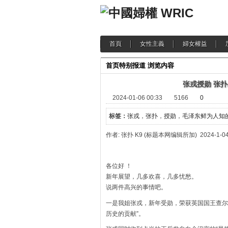
首頁
女性主義
婦女權益
首页
特别报道
浏览内容
张戎授勋 张
2024-01-06 00:33
5166
0
标签：
张戎
，
张扑
，
授勋
，
毛泽东鲜为人知
作者: 张扑 K9 (标题本网编辑所加) 2024-1-0
各位好 ！
新年展望，几多欢喜，几多忧愁。
说两件高兴的事情吧。
一是我姐张戎，新年受勋，荣获英国国王查尔斯
历史的贡献”。