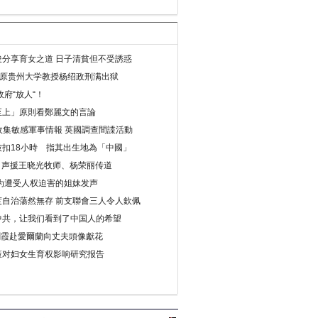
分享育女之道 日子清貧但不受誘惑
年 原贵州大学教授杨绍政刑满出狱
府“放人“！
至上」原則看鄭麗文的言論
收集敏感軍事情報 英國調查間諜活動
扣18小時 指其出生地為「中國」
) 声援王晓光牧师、杨荣丽传道
为遭受人权迫害的姐妹发声
度自治蕩然無存 前支聯會三人令人欽佩
中共，让我们看到了中国人的希望
劉霞赴愛爾蘭向丈夫頭像獻花
策对妇女生育权影响研究报告