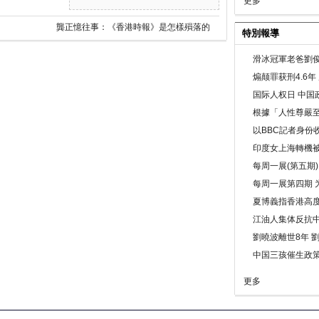
更多
龔正憶往事：《香港時報》是怎樣殞落的
特別報導
滑冰冠軍老爸劉俊
煽颠罪获刑4.6
国际人权日 中国政
根據「人性尊嚴
以BBC記者身份
印度女上海轉機被
每周一展(第五期
每周一展第四期 
夏博義指香港高
江油人集体反抗
劉曉波離世8年 
中国三孩催生政
更多