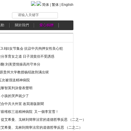
简体
|
繁体
|
English
请输入关键字
活動
關於我們
愛心捐贈
3.8妇女节集会 抗议中共拘押女性良心犯
分享育女之道 日子清貧但不受誘惑
翻 刘美贤情操高尚守本分
年 原贵州大学教授杨绍政刑满出狱
五次被强送精神病院
就黎智英判決發表聲明
，小孩的哭声就少了
合中共大外宣 改寫港版新聞
讨薪维权三送精神病院 又一個李宜雪！
：從艾希曼、戈林到簡寧法官的道德哲學反思 （二之一）
從艾希曼、戈林到簡寧法官的道德哲學反思 （二之二）