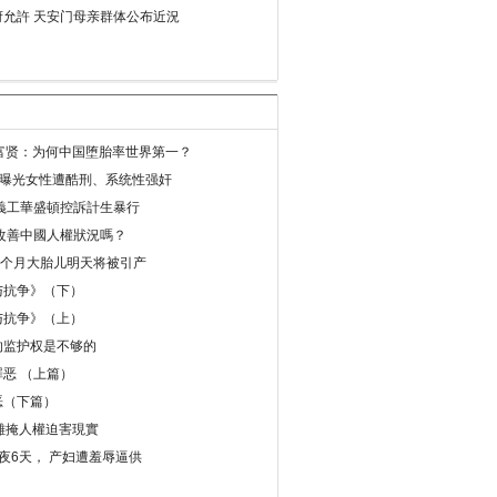
允許 天安门母亲群体公布近況
易富贤：为何中国堕胎率世界第一？
再曝光女性遭酷刑、系统性强奸
義工華盛頓控訴計生暴行
改善中國人權狀況嗎？
8个月大胎儿明天将被引产
与抗争》（下）
与抗争》（上）
的监护权是不够的
恶 （上篇）
恶（下篇）
 難掩人權迫害現實
夜6天， 产妇遭羞辱逼供