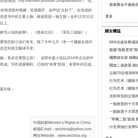
 warmest possible congratulations ）”信。
新春聚会不被政府
岁的母亲面对视频，笑逐颜开，连声说“太好了”。在张戎的
更多
亲是书中的主要人物。根据英国＜独立报＞去年12月31日
以上。
婦女權益
鲜为人知的故事》，《慈禧太后》，《宋氏三姐妹》）
爱情悲剧小说们有关。除了今年七月《有一个藏族女孩叫
RFA访谈张菁/
也交到英文翻译手里。
新疆“再教育营”
國際婦女節 婦權
她，务必在黄昏之前》。这部长篇小说以2010年左右的中
而成。写作进展顺利，已快到“杀青”阶段，有望年内完成。
開放二孩政策 能
云南70后母亲怀
行为艺术《驱除
行为艺术《驱除
龙溪古镇：
光剥夺失职父母
一胎政策的十大罪
一胎政策十大罪
“單獨二胎”政策
中国妇权Women’s Rights in China
计生局強行关押5
邮箱E-mail：wrichina@yahoo.com
网址Website：www.wrchina.org