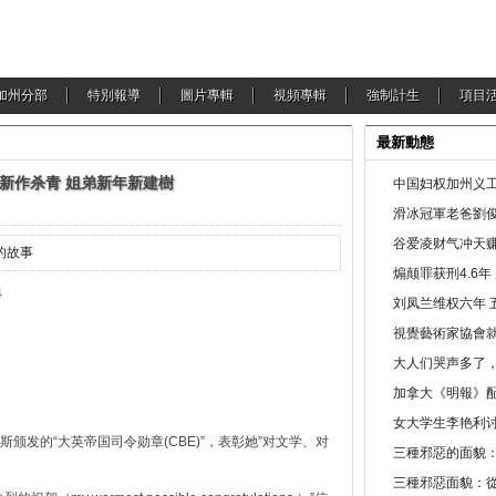
加州分部
特別報導
圖片專輯
視頻專輯
強制計生
項目
最新動態
扑新作杀青 姐弟新年新建樹
中国妇权加州义工
滑冰冠軍老爸劉俊
谷爱凌财气冲天赚
的故事
煽颠罪获刑4.6
4
刘凤兰维权六年 
視覺藝術家協會
大人们哭声多了
加拿大《明報》配
女大学生李艳利
颁发的“大英帝国司令勋章(CBE)”，表彰她”对文学、对
三種邪惡的面貌
三種邪惡面貌：