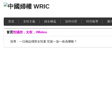
首頁
女性主義
婦女權益
加州分部
特別報導
圖
首页
性骚扰，女权，#Metoo
張菁：一日兩起殘害女性案 官媒一放一收為哪般？