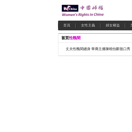
首頁
女性主義
婦女權益
首页
性醜聞
丈夫性醜聞纏身 華裔主播陳曉怡辭脫口秀