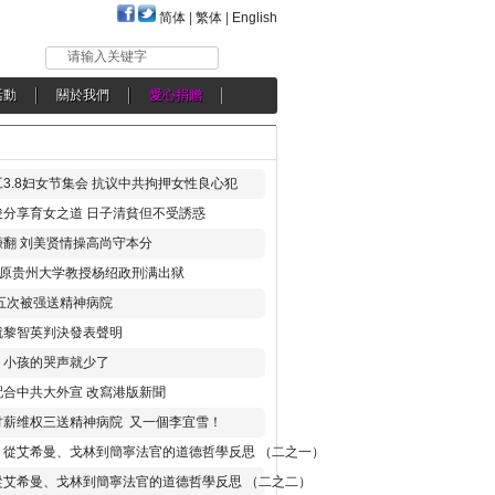
简体
|
繁体
|
English
请输入关键字
活動
關於我們
愛心捐贈
3.8妇女节集会 抗议中共拘押女性良心犯
分享育女之道 日子清貧但不受誘惑
翻 刘美贤情操高尚守本分
年 原贵州大学教授杨绍政刑满出狱
五次被强送精神病院
就黎智英判決發表聲明
，小孩的哭声就少了
合中共大外宣 改寫港版新聞
讨薪维权三送精神病院 又一個李宜雪！
：從艾希曼、戈林到簡寧法官的道德哲學反思 （二之一）
從艾希曼、戈林到簡寧法官的道德哲學反思 （二之二）