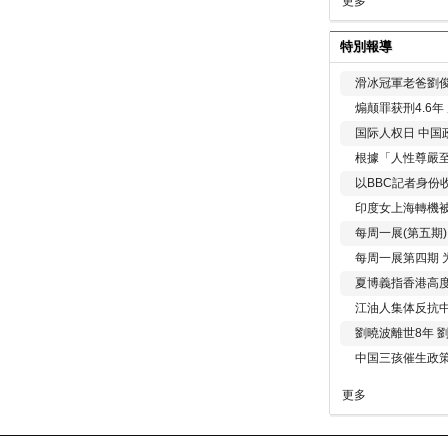
更多
特別報導
滑冰冠軍老爸劉俊
煽颠罪获刑4.6
国际人权日 中国政
根據「人性尊嚴
以BBC記者身份
印度女上海轉機被
每周一展(第五期
每周一展第四期 
夏博義指香港高
江油人集体反抗
劉曉波離世8年 
中国三孩催生政
更多