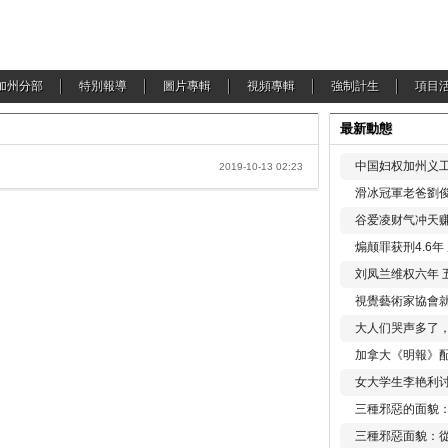
加州分部
特別報導
圖片專輯
視頻專輯
強制計生
項目
最新動態
中国妇权加州义工
2019-10-13 02:23
滑冰冠軍老爸劉俊
谷爱凌财气冲天赚
煽颠罪获刑4.6
刘凤兰维权六年 
視覺藝術家協會
大人们哭声多了
加拿大《明報》配
女大学生李艳利
三種邪惡的面貌
三種邪惡面貌：