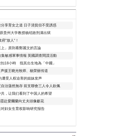
分享育女之道 日子清貧但不受誘惑
年 原贵州大学教授杨绍政刑满出狱
府“放人“！
至上」原則看鄭麗文的言論
收集敏感軍事情報 英國調查間諜活動
扣18小時 指其出生地為「中國」
) 声援王晓光牧师、杨荣丽传道
为遭受人权迫害的姐妹发声
度自治蕩然無存 前支聯會三人令人欽佩
中共，让我们看到了中国人的希望
劉霞赴愛爾蘭向丈夫頭像獻花
策对妇女生育权影响研究报告