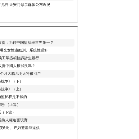
允許 天安门母亲群体公布近況
易富贤：为何中国堕胎率世界第一？
再曝光女性遭酷刑、系统性强奸
義工華盛頓控訴計生暴行
改善中國人權狀況嗎？
8个月大胎儿明天将被引产
与抗争》（下）
与抗争》（上）
的监护权是不够的
恶 （上篇）
恶（下篇）
 難掩人權迫害現實
夜6天， 产妇遭羞辱逼供