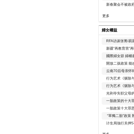
新春聚会不被政府
更多
婦女權益
RFA访谈张菁/
新疆“再教育营”
國際婦女節 婦權
開放二孩政策 能
云南70后母亲怀
行为艺术《驱除
行为艺术《驱除
光剥夺失职父母
一胎政策的十大罪
一胎政策十大罪
“單獨二胎”政策
计生局強行关押5