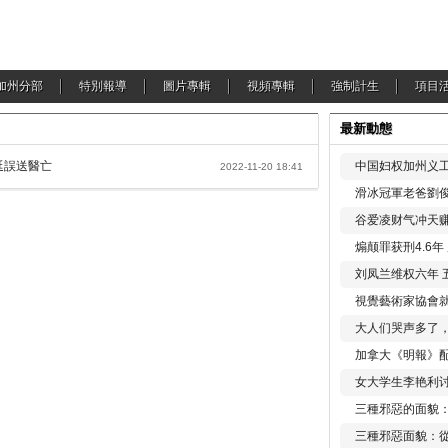
加州分部
特別報導
圖片專輯
視頻專輯
強制計生
項目
最新動態
延誤送醫亡
中国妇权加州义工
2022-11-20 18:41
滑冰冠軍老爸劉俊
谷爱凌财气冲天赚
煽颠罪获刑4.6
刘凤兰维权六年 
視覺藝術家協會
大人们哭声多了
加拿大《明報》配
女大学生李艳利
三種邪惡的面貌
三種邪惡面貌：