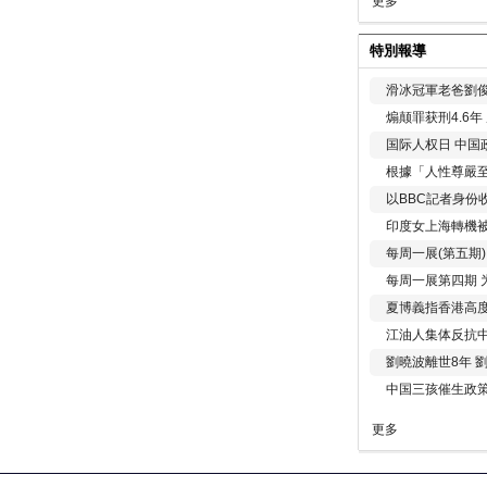
更多
特別報導
滑冰冠軍老爸劉俊
煽颠罪获刑4.6
国际人权日 中国政
根據「人性尊嚴
以BBC記者身份
印度女上海轉機被
每周一展(第五期
每周一展第四期 
夏博義指香港高
江油人集体反抗
劉曉波離世8年 
中国三孩催生政
更多