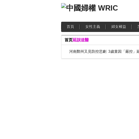
首頁
女性主義
婦女權益
首页
延誤送醫
河南鄭州又見防控悲劇 3歲童因「嚴控」