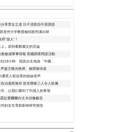
分享育女之道 日子清貧但不受誘惑
年 原贵州大学教授杨绍政刑满出狱
府“放人“！
至上」原則看鄭麗文的言論
收集敏感軍事情報 英國調查間諜活動
扣18小時 指其出生地為「中國」
) 声援王晓光牧师、杨荣丽传道
为遭受人权迫害的姐妹发声
度自治蕩然無存 前支聯會三人令人欽佩
中共，让我们看到了中国人的希望
劉霞赴愛爾蘭向丈夫頭像獻花
策对妇女生育权影响研究报告