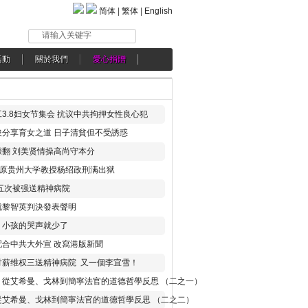
简体
|
繁体
|
English
请输入关键字
活動
關於我們
愛心捐贈
3.8妇女节集会 抗议中共拘押女性良心犯
分享育女之道 日子清貧但不受誘惑
翻 刘美贤情操高尚守本分
年 原贵州大学教授杨绍政刑满出狱
五次被强送精神病院
就黎智英判決發表聲明
，小孩的哭声就少了
合中共大外宣 改寫港版新聞
讨薪维权三送精神病院 又一個李宜雪！
：從艾希曼、戈林到簡寧法官的道德哲學反思 （二之一）
從艾希曼、戈林到簡寧法官的道德哲學反思 （二之二）