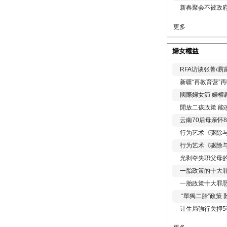
新春聚会不被政府
更多
婦女權益
RFA访谈张菁/
新疆“再教育营”
國際婦女節 婦權
開放二孩政策 能
云南70后母亲怀
行为艺术《驱除
行为艺术《驱除
光剥夺失职父母
一胎政策的十大罪
一胎政策十大罪
“單獨二胎”政策
计生局強行关押5