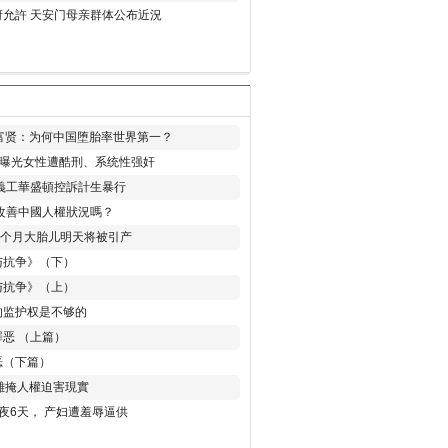
允許 天安门母亲群体公布近況
易富贤：为何中国堕胎率世界第一？
再曝光女性遭酷刑、系统性强奸
義工華盛頓控訴計生暴行
改善中國人權狀況嗎？
8个月大胎儿明天将被引产
与抗争》（下）
与抗争》（上）
的监护权是不够的
恶 （上篇）
恶（下篇）
 難掩人權迫害現實
夜6天， 产妇遭羞辱逼供