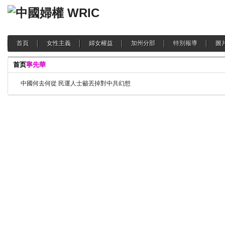
首頁
女性主義
婦女權益
加州分部
特別報導
圖
首页
寧先華
中國何去何從 民運人士籲丟掉對中共幻想