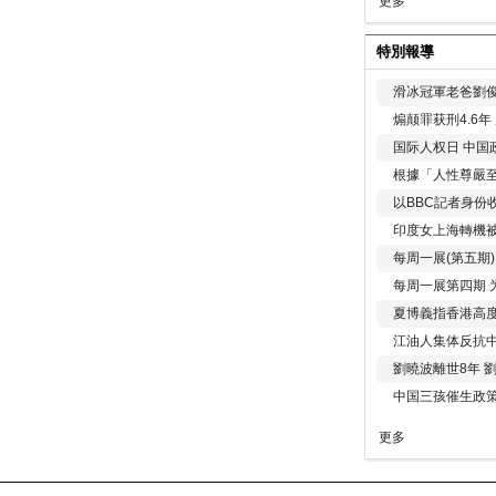
更多
特別報導
滑冰冠軍老爸劉俊
煽颠罪获刑4.6
国际人权日 中国政
根據「人性尊嚴
以BBC記者身份
印度女上海轉機被
每周一展(第五期
每周一展第四期 
夏博義指香港高
江油人集体反抗
劉曉波離世8年 
中国三孩催生政
更多