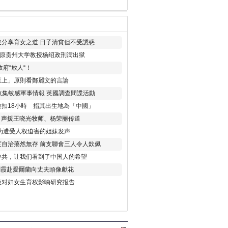
分享育女之道 日子清貧但不受誘惑
年 原贵州大学教授杨绍政刑满出狱
府“放人“！
至上」原則看鄭麗文的言論
收集敏感軍事情報 英國調查間諜活動
扣18小時 指其出生地為「中國」
) 声援王晓光牧师、杨荣丽传道
为遭受人权迫害的姐妹发声
度自治蕩然無存 前支聯會三人令人欽佩
中共，让我们看到了中国人的希望
劉霞赴愛爾蘭向丈夫頭像獻花
策对妇女生育权影响研究报告