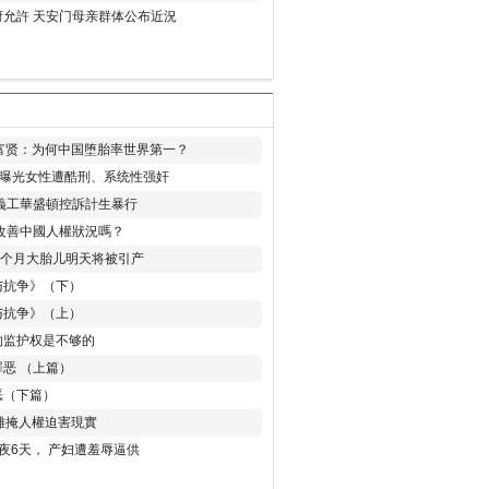
允許 天安门母亲群体公布近況
易富贤：为何中国堕胎率世界第一？
再曝光女性遭酷刑、系统性强奸
義工華盛頓控訴計生暴行
改善中國人權狀況嗎？
8个月大胎儿明天将被引产
与抗争》（下）
与抗争》（上）
的监护权是不够的
恶 （上篇）
恶（下篇）
 難掩人權迫害現實
夜6天， 产妇遭羞辱逼供