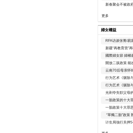
新春聚会不被政府
更多
婦女權益
RFA访谈张菁/
新疆“再教育营”
國際婦女節 婦權
開放二孩政策 能
云南70后母亲怀
行为艺术《驱除
行为艺术《驱除
光剥夺失职父母
一胎政策的十大罪
一胎政策十大罪
“單獨二胎”政策
计生局強行关押5