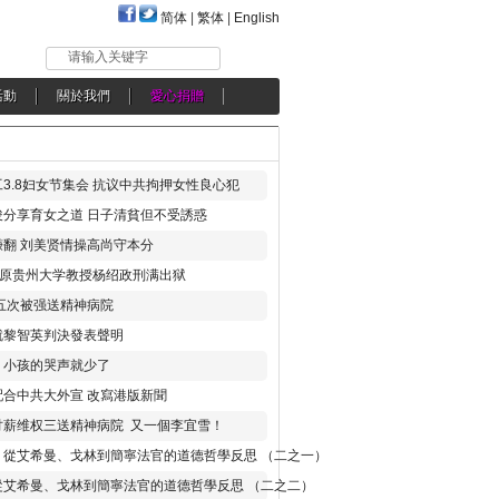
简体
|
繁体
|
English
请输入关键字
活動
關於我們
愛心捐贈
3.8妇女节集会 抗议中共拘押女性良心犯
分享育女之道 日子清貧但不受誘惑
翻 刘美贤情操高尚守本分
年 原贵州大学教授杨绍政刑满出狱
五次被强送精神病院
就黎智英判決發表聲明
，小孩的哭声就少了
合中共大外宣 改寫港版新聞
讨薪维权三送精神病院 又一個李宜雪！
：從艾希曼、戈林到簡寧法官的道德哲學反思 （二之一）
從艾希曼、戈林到簡寧法官的道德哲學反思 （二之二）