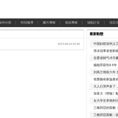
加州分部
特別報導
圖片專輯
視頻專輯
強制計生
項目
最新動態
中国妇权加州义工
2015-09-24 02:40
滑冰冠軍老爸劉俊
谷爱凌财气冲天赚
煽颠罪获刑4.6
刘凤兰维权六年 
視覺藝術家協會
大人们哭声多了
加拿大《明報》配
女大学生李艳利
三種邪惡的面貌
三種邪惡面貌：