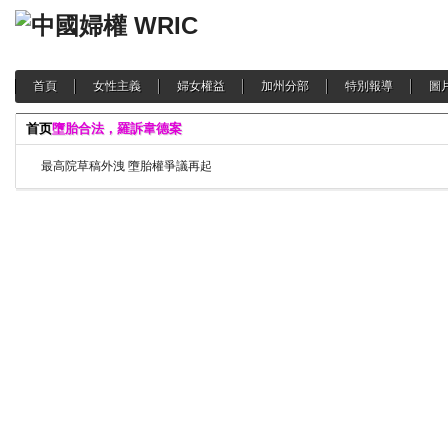
首頁
女性主義
婦女權益
加州分部
特別報導
圖
首页
墮胎合法，羅訴韋德案
最高院草稿外洩 墮胎權爭議再起