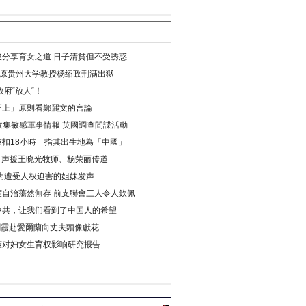
分享育女之道 日子清貧但不受誘惑
年 原贵州大学教授杨绍政刑满出狱
府“放人“！
至上」原則看鄭麗文的言論
收集敏感軍事情報 英國調查間諜活動
扣18小時 指其出生地為「中國」
) 声援王晓光牧师、杨荣丽传道
为遭受人权迫害的姐妹发声
度自治蕩然無存 前支聯會三人令人欽佩
中共，让我们看到了中国人的希望
劉霞赴愛爾蘭向丈夫頭像獻花
策对妇女生育权影响研究报告