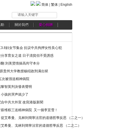
简体
|
繁体
|
English
请输入关键字
活動
關於我們
愛心捐贈
3.8妇女节集会 抗议中共拘押女性良心犯
分享育女之道 日子清貧但不受誘惑
翻 刘美贤情操高尚守本分
年 原贵州大学教授杨绍政刑满出狱
五次被强送精神病院
就黎智英判決發表聲明
，小孩的哭声就少了
合中共大外宣 改寫港版新聞
讨薪维权三送精神病院 又一個李宜雪！
：從艾希曼、戈林到簡寧法官的道德哲學反思 （二之一）
從艾希曼、戈林到簡寧法官的道德哲學反思 （二之二）