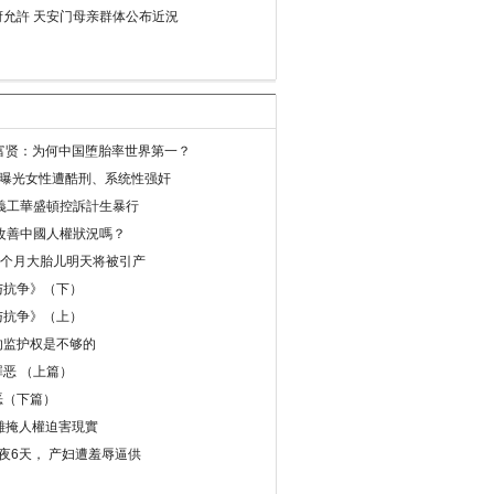
允許 天安门母亲群体公布近況
易富贤：为何中国堕胎率世界第一？
再曝光女性遭酷刑、系统性强奸
義工華盛頓控訴計生暴行
改善中國人權狀況嗎？
8个月大胎儿明天将被引产
与抗争》（下）
与抗争》（上）
的监护权是不够的
恶 （上篇）
恶（下篇）
 難掩人權迫害現實
夜6天， 产妇遭羞辱逼供