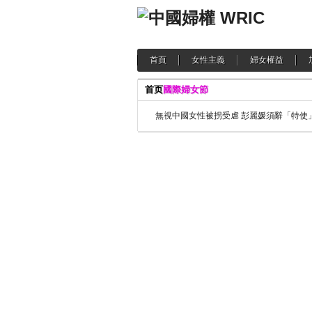
首頁
女性主義
婦女權益
首页
國際婦女節
無視中國女性被拐受虐 彭麗媛須辭「特使