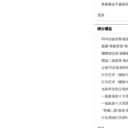
新春聚会不被政府
更多
婦女權益
RFA访谈张菁/
新疆“再教育营”
國際婦女節 婦權
開放二孩政策 能
云南70后母亲怀
行为艺术《驱除
行为艺术《驱除
光剥夺失职父母
一胎政策的十大罪
一胎政策十大罪
“單獨二胎”政策
计生局強行关押5