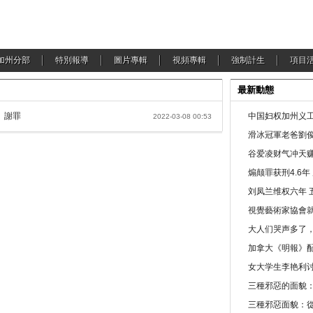
加州分部
特別報導
圖片專輯
視頻專輯
強制計生
項目
最新動態
」謝罪
中国妇权加州义工
2022-03-08 00:53
滑冰冠軍老爸劉俊
谷爱凌财气冲天赚
煽颠罪获刑4.6
刘凤兰维权六年 
視覺藝術家協會
大人们哭声多了
加拿大《明報》配
女大学生李艳利
三種邪惡的面貌
三種邪惡面貌：