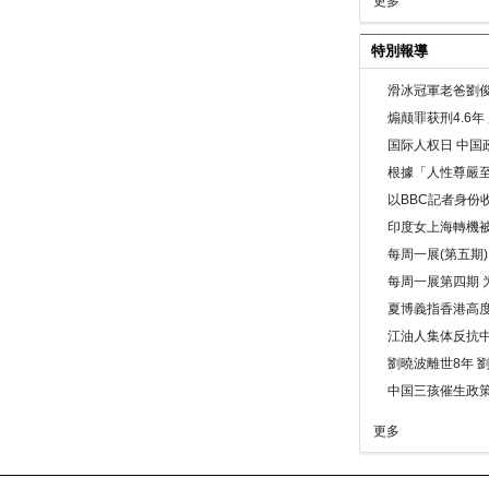
更多
特別報導
滑冰冠軍老爸劉俊
煽颠罪获刑4.6
国际人权日 中国政
根據「人性尊嚴
以BBC記者身份
印度女上海轉機被
每周一展(第五期
每周一展第四期 
夏博義指香港高
江油人集体反抗
劉曉波離世8年 
中国三孩催生政
更多