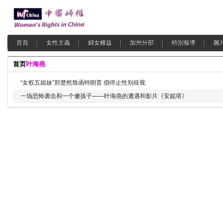
首頁
女性主義
婦女權益
加州分部
特別報導
圖
首页
叶海燕
“女权五姐妹”郑楚然致函特朗普 倡停止性别歧视
一场恐怖袭击和一个傻孩子——叶海燕的遭遇和影片《安妮塔》