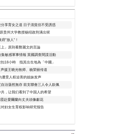
分享育女之道 日子清貧但不受誘惑
年 原贵州大学教授杨绍政刑满出狱
府“放人“！
至上」原則看鄭麗文的言論
收集敏感軍事情報 英國調查間諜活動
扣18小時 指其出生地為「中國」
) 声援王晓光牧师、杨荣丽传道
为遭受人权迫害的姐妹发声
度自治蕩然無存 前支聯會三人令人欽佩
中共，让我们看到了中国人的希望
劉霞赴愛爾蘭向丈夫頭像獻花
策对妇女生育权影响研究报告