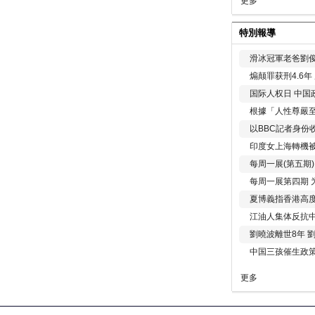
更多
特別報導
滑冰冠軍老爸劉俊
煽颠罪获刑4.6
国际人权日 中国政
根據「人性尊嚴
以BBC記者身份
印度女上海轉機被
每周一展(第五期
每周一展第四期 
夏博義指香港高
江油人集体反抗
劉曉波離世8年 
中国三孩催生政
更多