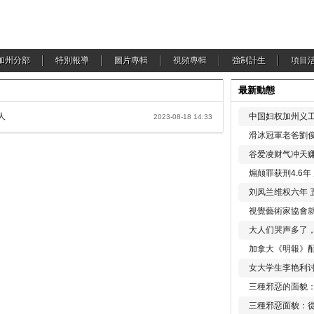
加州分部
特別報導
圖片專輯
視頻專輯
強制計生
項目
最新動態
人
中国妇权加州义工
2023-08-18 14:33
滑冰冠軍老爸劉俊
谷爱凌财气冲天赚
煽颠罪获刑4.6
刘凤兰维权六年 
視覺藝術家協會
大人们哭声多了
加拿大《明報》配
女大学生李艳利
三種邪惡的面貌
三種邪惡面貌：