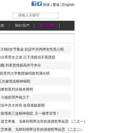
简体
|
繁体
|
English
请输入关键字
活動
關於我們
愛心捐贈
3.8妇女节集会 抗议中共拘押女性良心犯
分享育女之道 日子清貧但不受誘惑
翻 刘美贤情操高尚守本分
年 原贵州大学教授杨绍政刑满出狱
五次被强送精神病院
就黎智英判決發表聲明
，小孩的哭声就少了
合中共大外宣 改寫港版新聞
讨薪维权三送精神病院 又一個李宜雪！
：從艾希曼、戈林到簡寧法官的道德哲學反思 （二之一）
從艾希曼、戈林到簡寧法官的道德哲學反思 （二之二）