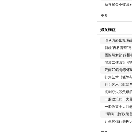
新春聚会不被政府
更多
婦女權益
RFA访谈张菁/
新疆“再教育营”
國際婦女節 婦權
開放二孩政策 能
云南70后母亲怀
行为艺术《驱除
行为艺术《驱除
光剥夺失职父母
一胎政策的十大罪
一胎政策十大罪
“單獨二胎”政策
计生局強行关押5