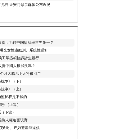
允許 天安门母亲群体公布近況
易富贤：为何中国堕胎率世界第一？
再曝光女性遭酷刑、系统性强奸
義工華盛頓控訴計生暴行
改善中國人權狀況嗎？
8个月大胎儿明天将被引产
与抗争》（下）
与抗争》（上）
的监护权是不够的
恶 （上篇）
恶（下篇）
 難掩人權迫害現實
夜6天， 产妇遭羞辱逼供