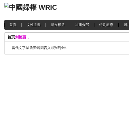
首頁
女性主義
婦女權益
加州分部
特別報導
圖
首页
刘艳丽，
當代文字獄 劉艷麗因言入罪判刑4年