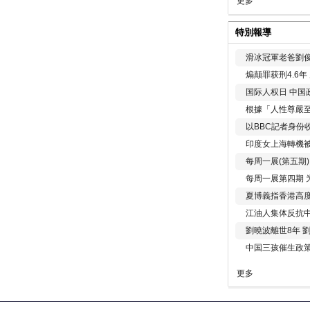
更多
特別報導
滑冰冠軍老爸劉俊
煽颠罪获刑4.6
国际人权日 中国政
根據「人性尊嚴
以BBC記者身份
印度女上海轉機被
每周一展(第五期
每周一展第四期 
夏博義指香港高
江油人集体反抗
劉曉波離世8年 
中国三孩催生政
更多