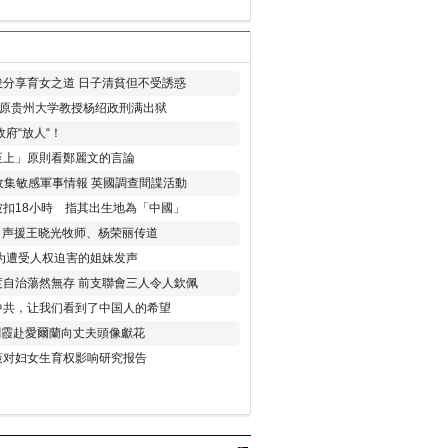
分享育女之道 日子清貧但不受誘惑
年 原贵州大学教授杨绍政刑满出狱
府“放人“！
至上」原則看鄭麗文的言論
收集敏感軍事情報 英國調查間諜活動
扣18小時 指其出生地為「中國」
) 声援王晓光牧师、杨荣丽传道
为遭受人权迫害的姐妹发声
度自治蕩然無存 前支聯會三人令人欽佩
中共，让我们看到了中国人的希望
劉霞赴愛爾蘭向丈夫頭像獻花
策对妇女生育权影响研究报告