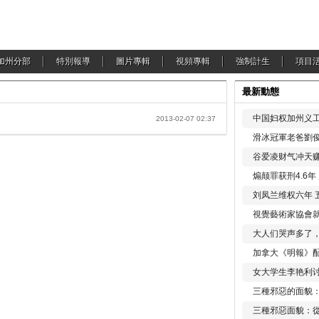
加州分部
特別報導
圖片專輯
視頻專輯
強制計生
項目
最新動態
中国妇权加州义工
2013-02-07 02:37
滑冰冠軍老爸劉俊
谷爱凌财气冲天赚
煽颠罪获刑4.6
刘凤兰维权六年 
視覺藝術家協會
大人们哭声多了
加拿大《明報》配
女大学生李艳利
三種邪惡的面貌
三種邪惡面貌：