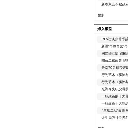
新春聚会不被政府
更多
婦女權益
RFA访谈张菁/
新疆“再教育营”
國際婦女節 婦權
開放二孩政策 能
云南70后母亲怀
行为艺术《驱除
行为艺术《驱除
光剥夺失职父母
一胎政策的十大罪
一胎政策十大罪
“單獨二胎”政策
计生局強行关押5