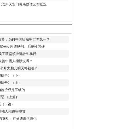
允許 天安门母亲群体公布近況
易富贤：为何中国堕胎率世界第一？
再曝光女性遭酷刑、系统性强奸
義工華盛頓控訴計生暴行
改善中國人權狀況嗎？
8个月大胎儿明天将被引产
与抗争》（下）
与抗争》（上）
的监护权是不够的
恶 （上篇）
恶（下篇）
 難掩人權迫害現實
夜6天， 产妇遭羞辱逼供