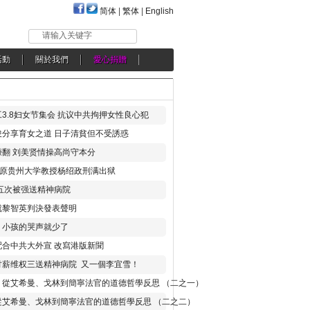
简体
|
繁体
|
English
请输入关键字
活動
關於我們
愛心捐贈
3.8妇女节集会 抗议中共拘押女性良心犯
分享育女之道 日子清貧但不受誘惑
翻 刘美贤情操高尚守本分
年 原贵州大学教授杨绍政刑满出狱
五次被强送精神病院
就黎智英判決發表聲明
，小孩的哭声就少了
合中共大外宣 改寫港版新聞
讨薪维权三送精神病院 又一個李宜雪！
：從艾希曼、戈林到簡寧法官的道德哲學反思 （二之一）
從艾希曼、戈林到簡寧法官的道德哲學反思 （二之二）