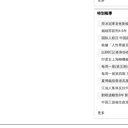
更多
特別報導
滑冰冠軍老爸劉俊
煽颠罪获刑4.6
国际人权日 中国政
根據「人性尊嚴
以BBC記者身份
印度女上海轉機被
每周一展(第五期
每周一展第四期 
夏博義指香港高
江油人集体反抗
劉曉波離世8年 
中国三孩催生政
更多