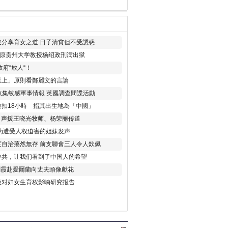
分享育女之道 日子清貧但不受誘惑
年 原贵州大学教授杨绍政刑满出狱
府“放人“！
至上」原則看鄭麗文的言論
收集敏感軍事情報 英國調查間諜活動
扣18小時 指其出生地為「中國」
) 声援王晓光牧师、杨荣丽传道
为遭受人权迫害的姐妹发声
度自治蕩然無存 前支聯會三人令人欽佩
中共，让我们看到了中国人的希望
劉霞赴愛爾蘭向丈夫頭像獻花
策对妇女生育权影响研究报告