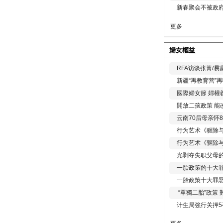
新春聚会不被政府
更多
婦女權益
RFA访谈张菁/
新疆“再教育营”
國際婦女節 婦權
開放二孩政策 能
云南70后母亲怀
行为艺术《驱除
行为艺术《驱除
光剥夺失职父母
一胎政策的十大罪
一胎政策十大罪
“單獨二胎”政策
计生局強行关押5