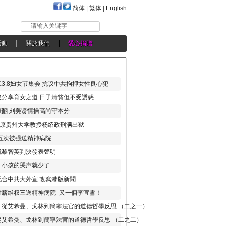
简体
|
繁体
|
English
请输入关键字
活動
關於我們
愛心捐贈
3.8妇女节集会 抗议中共拘押女性良心犯
分享育女之道 日子清貧但不受誘惑
翻 刘美贤情操高尚守本分
年 原贵州大学教授杨绍政刑满出狱
五次被强送精神病院
就黎智英判決發表聲明
，小孩的哭声就少了
合中共大外宣 改寫港版新聞
讨薪维权三送精神病院 又一個李宜雪！
：從艾希曼、戈林到簡寧法官的道德哲學反思 （二之一）
從艾希曼、戈林到簡寧法官的道德哲學反思 （二之二）