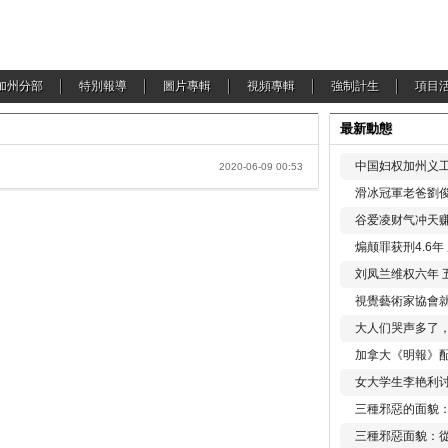
加州分部
特別報導
圖片專輯
視頻專輯
強制計生
項目
最新動態
中国妇权加州义工
2020-06-09 00:53
滑冰冠軍老爸劉俊
谷爱凌财气冲天赚
煽颠罪获刑4.6
刘凤兰维权六年 
視覺藝術家協會
大人们哭声多了
加拿大《明報》配
女大学生李艳利
三種邪惡的面貌
三種邪惡面貌：