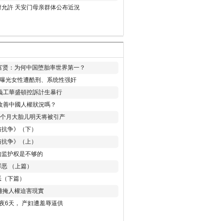
允許 天安门母亲群体公布近況
易富贤：为何中国堕胎率世界第一？
再曝光女性遭酷刑、系统性强奸
義工華盛頓控訴計生暴行
改善中國人權狀況嗎？
8个月大胎儿明天将被引产
与抗争》（下）
与抗争》（上）
的监护权是不够的
恶 （上篇）
恶（下篇）
 難掩人權迫害現實
夜6天， 产妇遭羞辱逼供