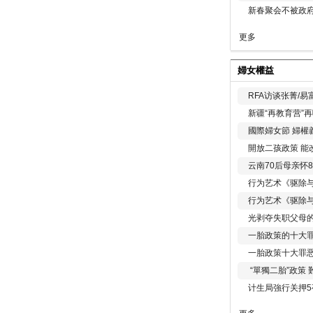
新春聚会不被政府
更多
婦女權益
RFA访谈张菁/
新疆“再教育营”
國際婦女節 婦權
開放二孩政策 能
云南70后母亲怀
行为艺术《驱除
行为艺术《驱除
光剥夺失职父母
一胎政策的十大罪
一胎政策十大罪
“單獨二胎”政策
计生局強行关押5