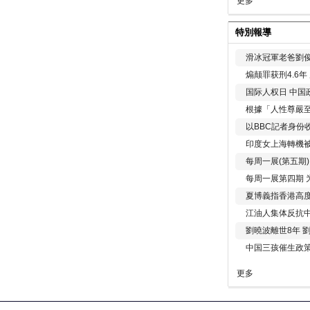
更多
特別報導
滑冰冠軍老爸劉俊
煽颠罪获刑4.6
国际人权日 中国政
根據「人性尊嚴
以BBC記者身份
印度女上海轉機被
每周一展(第五期
每周一展第四期 
夏博義指香港高
江油人集体反抗
劉曉波離世8年 
中国三孩催生政
更多