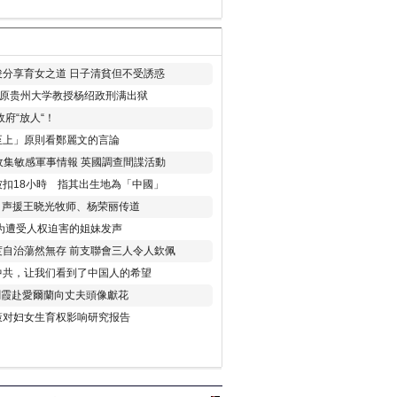
分享育女之道 日子清貧但不受誘惑
年 原贵州大学教授杨绍政刑满出狱
府“放人“！
至上」原則看鄭麗文的言論
收集敏感軍事情報 英國調查間諜活動
扣18小時 指其出生地為「中國」
) 声援王晓光牧师、杨荣丽传道
为遭受人权迫害的姐妹发声
度自治蕩然無存 前支聯會三人令人欽佩
中共，让我们看到了中国人的希望
劉霞赴愛爾蘭向丈夫頭像獻花
策对妇女生育权影响研究报告