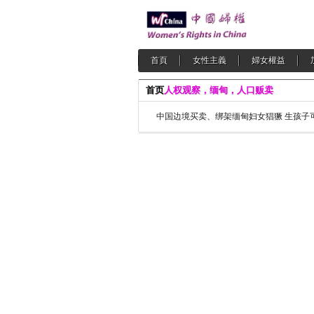
首頁
女性主義
婦女權益
首页
人权观察，缅甸，人口贩卖
中国边境买卖、绑架缅甸妇女猖獗 生孩子