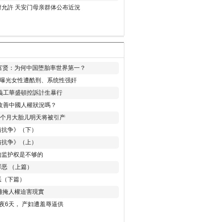
允許 天安门母亲群体公布近況
易富贤：为何中国堕胎率世界第一？
再曝光女性遭酷刑、系统性强奸
義工華盛頓控訴計生暴行
改善中國人權狀況嗎？
8个月大胎儿明天将被引产
与抗争》（下）
与抗争》（上）
的监护权是不够的
恶 （上篇）
恶（下篇）
 難掩人權迫害現實
夜6天， 产妇遭羞辱逼供