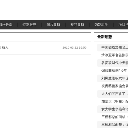
加州分部
特別報導
圖片專輯
視頻專輯
強制計生
項目
最新動態
可放人
中国妇权加州义工
2019-03-22 16:50
滑冰冠軍老爸劉俊
谷爱凌财气冲天赚
煽颠罪获刑4.6
刘凤兰维权六年 
視覺藝術家協會
大人们哭声多了
加拿大《明報》配
女大学生李艳利
三種邪惡的面貌
三種邪惡面貌：