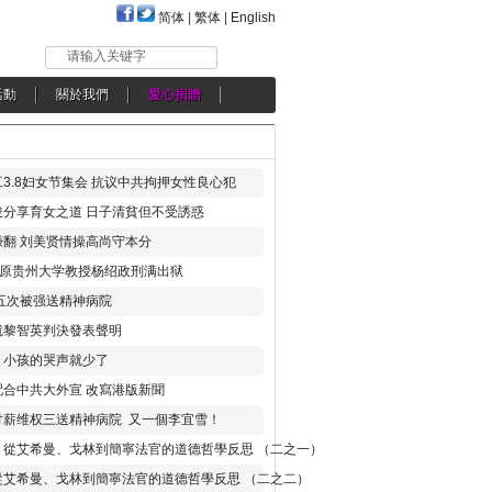
简体
|
繁体
|
English
请输入关键字
活動
關於我們
愛心捐贈
3.8妇女节集会 抗议中共拘押女性良心犯
分享育女之道 日子清貧但不受誘惑
翻 刘美贤情操高尚守本分
年 原贵州大学教授杨绍政刑满出狱
五次被强送精神病院
就黎智英判決發表聲明
，小孩的哭声就少了
合中共大外宣 改寫港版新聞
讨薪维权三送精神病院 又一個李宜雪！
：從艾希曼、戈林到簡寧法官的道德哲學反思 （二之一）
從艾希曼、戈林到簡寧法官的道德哲學反思 （二之二）