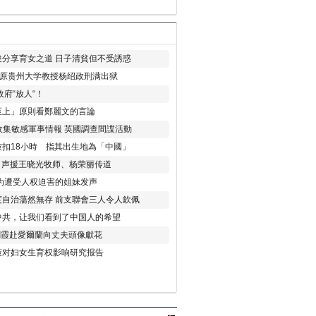
分享育女之道 日子清貧但不受誘惑
年 原贵州大学教授杨绍政刑满出狱
府“放人“！
至上」原則看鄭麗文的言論
收集敏感軍事情報 英國調查間諜活動
扣18小時 指其出生地為「中國」
) 声援王晓光牧师、杨荣丽传道
为遭受人权迫害的姐妹发声
度自治蕩然無存 前支聯會三人令人欽佩
中共，让我们看到了中国人的希望
劉霞赴愛爾蘭向丈夫頭像獻花
策对妇女生育权影响研究报告