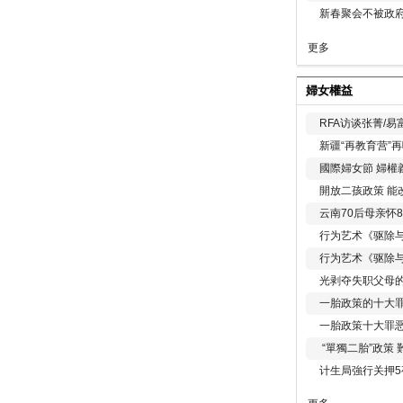
新春聚会不被政府
更多
婦女權益
RFA访谈张菁/
新疆“再教育营”
國際婦女節 婦權
開放二孩政策 能
云南70后母亲怀
行为艺术《驱除
行为艺术《驱除
光剥夺失职父母
一胎政策的十大罪
一胎政策十大罪
“單獨二胎”政策
计生局強行关押5