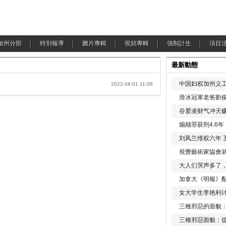
加州分部
特別報導
圖片專輯
視頻專輯
強制計生
項目
最新動態
中国妇权加州义工
2022-08-01 11:06
滑冰冠軍老爸劉俊
谷爱凌财气冲天赚
煽颠罪获刑4.6
刘凤兰维权六年 
視覺藝術家協會
大人们哭声多了
加拿大《明報》配
女大学生李艳利
三種邪惡的面貌
三種邪惡面貌：