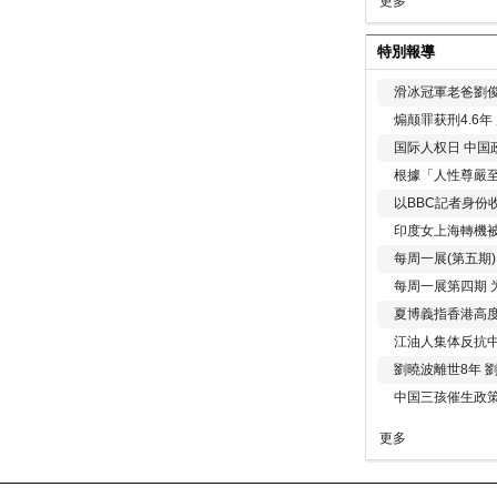
更多
特別報導
滑冰冠軍老爸劉俊
煽颠罪获刑4.6
国际人权日 中国政
根據「人性尊嚴
以BBC記者身份
印度女上海轉機被
每周一展(第五期
每周一展第四期 
夏博義指香港高
江油人集体反抗
劉曉波離世8年 
中国三孩催生政
更多