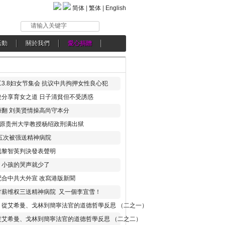
简体
|
繁体
|
English
请输入关键字
活動
關於我們
愛心捐贈
3.8妇女节集会 抗议中共拘押女性良心犯
分享育女之道 日子清貧但不受誘惑
翻 刘美贤情操高尚守本分
年 原贵州大学教授杨绍政刑满出狱
五次被强送精神病院
就黎智英判決發表聲明
，小孩的哭声就少了
合中共大外宣 改寫港版新聞
讨薪维权三送精神病院 又一個李宜雪！
：從艾希曼、戈林到簡寧法官的道德哲學反思 （二之一）
從艾希曼、戈林到簡寧法官的道德哲學反思 （二之二）