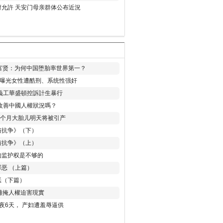
允許 天安门母亲群体公布近況
易富贤：为何中国堕胎率世界第一？
再曝光女性遭酷刑、系统性强奸
義工華盛頓控訴計生暴行
改善中國人權狀況嗎？
8个月大胎儿明天将被引产
与抗争》（下）
与抗争》（上）
的监护权是不够的
恶 （上篇）
恶（下篇）
 難掩人權迫害現實
夜6天， 产妇遭羞辱逼供