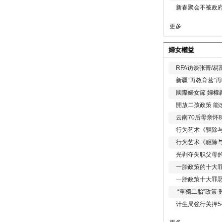
新春聚会不被政府
更多
婦女權益
RFA访谈张菁/
新疆“再教育营”
國際婦女節 婦權
開放二孩政策 能
云南70后母亲怀
行为艺术《驱除
行为艺术《驱除
光剥夺失职父母
一胎政策的十大罪
一胎政策十大罪
“單獨二胎”政策
计生局強行关押5