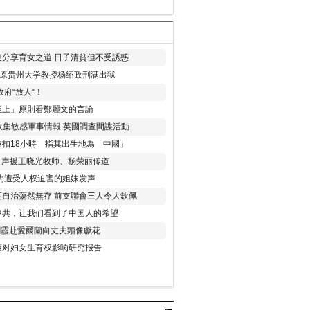
分享育女之道 日子清貧但不受誘惑
年 原贵州大学教授杨绍政刑满出狱
府“放人“！
至上」原則看鄭麗文的言論
收集敏感軍事情報 英國調查間諜活動
扣18小時 指其出生地為「中國」
) 声援王晓光牧师、杨荣丽传道
为遭受人权迫害的姐妹发声
度自治蕩然無存 前支聯會三人令人欽佩
中共，让我们看到了中国人的希望
劉霞赴愛爾蘭向丈夫頭像獻花
策对妇女生育权影响研究报告