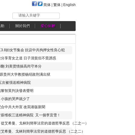
简体
|
繁体
|
English
请输入关键字
活動
關於我們
愛心捐贈
3.8妇女节集会 抗议中共拘押女性良心犯
分享育女之道 日子清貧但不受誘惑
翻 刘美贤情操高尚守本分
年 原贵州大学教授杨绍政刑满出狱
五次被强送精神病院
就黎智英判決發表聲明
，小孩的哭声就少了
合中共大外宣 改寫港版新聞
讨薪维权三送精神病院 又一個李宜雪！
：從艾希曼、戈林到簡寧法官的道德哲學反思 （二之一）
從艾希曼、戈林到簡寧法官的道德哲學反思 （二之二）