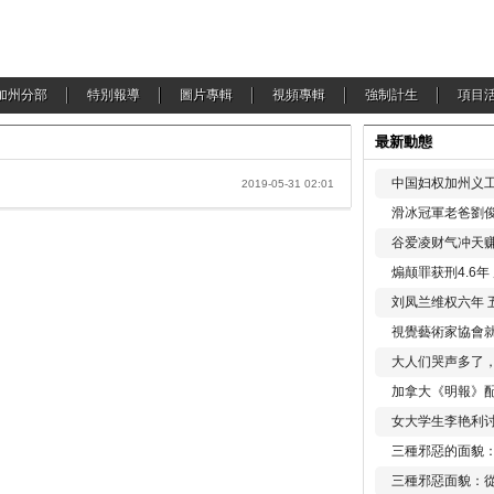
加州分部
特別報導
圖片專輯
視頻專輯
強制計生
項目
最新動態
中国妇权加州义工
2019-05-31 02:01
滑冰冠軍老爸劉俊
谷爱凌财气冲天赚
煽颠罪获刑4.6
刘凤兰维权六年 
視覺藝術家協會
大人们哭声多了
加拿大《明報》配
女大学生李艳利
三種邪惡的面貌
三種邪惡面貌：