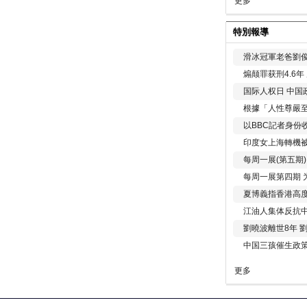
更多
特別報導
滑冰冠軍老爸劉俊
煽颠罪获刑4.6
国际人权日 中国政
根據「人性尊嚴
以BBC記者身份
印度女上海轉機被
每周一展(第五期
每周一展第四期 
夏博義指香港高
江油人集体反抗
劉曉波離世8年 
中国三孩催生政
更多