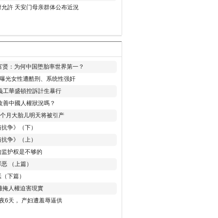
允許 天安门母亲群体公布近況
易富贤：为何中国堕胎率世界第一？
再曝光女性遭酷刑、系统性强奸
義工華盛頓控訴計生暴行
改善中國人權狀況嗎？
8个月大胎儿明天将被引产
与抗争》（下）
与抗争》（上）
的监护权是不够的
恶 （上篇）
恶（下篇）
 難掩人權迫害現實
夜6天， 产妇遭羞辱逼供