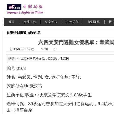
首頁
女性主義
婦女權益
加州分部
特別報導
圖
首页
特别报道
浏览内容
六四天安門遇難女傑名單：韋武
2019-05-31 02:01
4828
0
标签：
中央戏剧学院戏文系
，
韋武民
，
韦武民
编号 0163
姓名: 韦武民, 性别, 女, 遇难年龄: 不詳.
家庭所在地 武汉市
生前单位.职业 中央戏剧学院戏文系83级学生
遇难情况：89学运时曾参加过天安门绝食运动，6.4镇
去，撞车自杀。