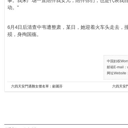
事。我来广场一直陪伴我女儿，陪伴你们，也是代表我
动。”
6月4日后清查中韦遭整肃，某日，她迎着火车头走去，
殒，身殉国殇。
中国妇权Women’
邮箱E-mail：w
网址Website：
六四天安門遇難女傑名單：顧麗芬
六四天安