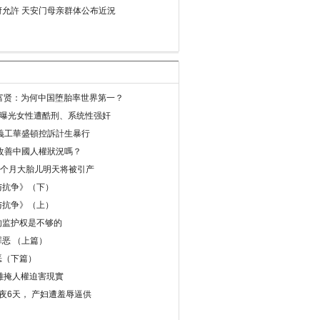
允許 天安门母亲群体公布近況
易富贤：为何中国堕胎率世界第一？
再曝光女性遭酷刑、系统性强奸
義工華盛頓控訴計生暴行
改善中國人權狀況嗎？
8个月大胎儿明天将被引产
与抗争》（下）
与抗争》（上）
的监护权是不够的
恶 （上篇）
恶（下篇）
 難掩人權迫害現實
夜6天， 产妇遭羞辱逼供