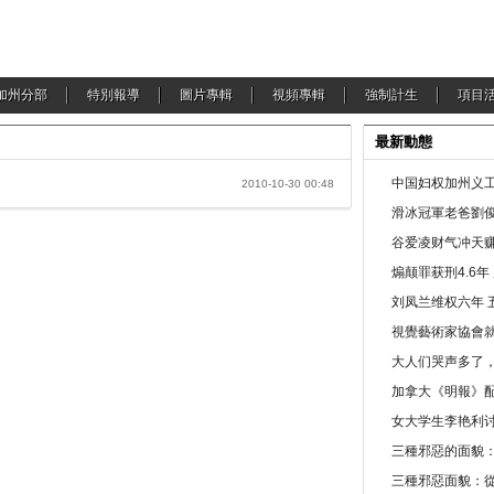
加州分部
特別報導
圖片專輯
視頻專輯
強制計生
項目
最新動態
中国妇权加州义工
2010-10-30 00:48
滑冰冠軍老爸劉俊
谷爱凌财气冲天赚
煽颠罪获刑4.6
刘凤兰维权六年 
視覺藝術家協會
大人们哭声多了
加拿大《明報》配
女大学生李艳利
三種邪惡的面貌
三種邪惡面貌：