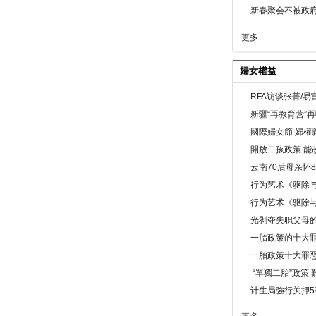
新春聚会不被政府
更多
婦女權益
RFA访谈张菁/
新疆“再教育营”
國際婦女節 婦權
開放二孩政策 能
云南70后母亲怀
行为艺术《驱除
行为艺术《驱除
光剥夺失职父母
一胎政策的十大罪
一胎政策十大罪
“單獨二胎”政策
计生局強行关押5