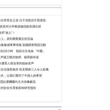
分享育女之道 日子清貧但不受誘惑
年 原贵州大学教授杨绍政刑满出狱
府“放人“！
至上」原則看鄭麗文的言論
收集敏感軍事情報 英國調查間諜活動
扣18小時 指其出生地為「中國」
) 声援王晓光牧师、杨荣丽传道
为遭受人权迫害的姐妹发声
度自治蕩然無存 前支聯會三人令人欽佩
中共，让我们看到了中国人的希望
劉霞赴愛爾蘭向丈夫頭像獻花
策对妇女生育权影响研究报告