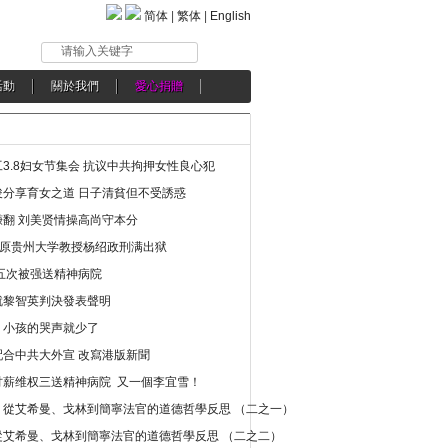
简体
|
繁体
|
English
请输入关键字
活動
關於我們
愛心捐贈
3.8妇女节集会 抗议中共拘押女性良心犯
分享育女之道 日子清貧但不受誘惑
翻 刘美贤情操高尚守本分
年 原贵州大学教授杨绍政刑满出狱
五次被强送精神病院
就黎智英判決發表聲明
，小孩的哭声就少了
合中共大外宣 改寫港版新聞
讨薪维权三送精神病院 又一個李宜雪！
：從艾希曼、戈林到簡寧法官的道德哲學反思 （二之一）
從艾希曼、戈林到簡寧法官的道德哲學反思 （二之二）