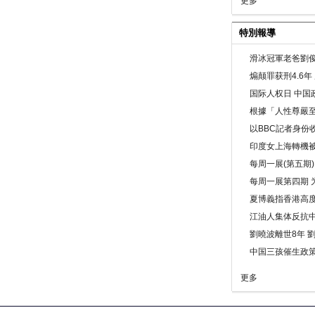
更多
特別報導
滑冰冠軍老爸劉俊
煽颠罪获刑4.6
国际人权日 中国政
根據「人性尊嚴
以BBC記者身份
印度女上海轉機被
每周一展(第五期
每周一展第四期 
夏博義指香港高
江油人集体反抗
劉曉波離世8年 
中国三孩催生政
更多