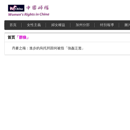
首頁
女性主義
婦女權益
加州分部
特別報導
圖
首页
「群狼」
丹麥之殤：進步的烏托邦因何被指「強姦泛濫」