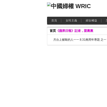
首頁
女性主義
婦女權益
首页
《蘋果日報》記者，梁裏裏
月台上被毆的人一一 8.31兩周年專題 之一