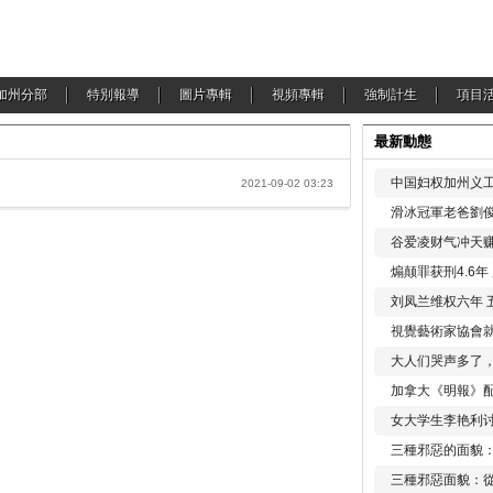
加州分部
特別報導
圖片專輯
視頻專輯
強制計生
項目
最新動態
中国妇权加州义工
2021-09-02 03:23
滑冰冠軍老爸劉俊
谷爱凌财气冲天赚
煽颠罪获刑4.6
刘凤兰维权六年 
視覺藝術家協會
大人们哭声多了
加拿大《明報》配
女大学生李艳利
三種邪惡的面貌
三種邪惡面貌：