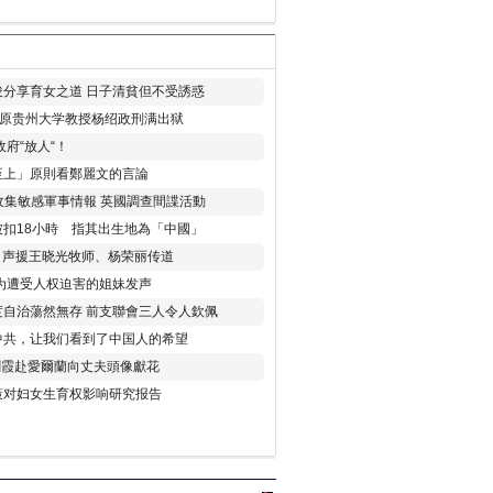
分享育女之道 日子清貧但不受誘惑
年 原贵州大学教授杨绍政刑满出狱
府“放人“！
至上」原則看鄭麗文的言論
收集敏感軍事情報 英國調查間諜活動
扣18小時 指其出生地為「中國」
) 声援王晓光牧师、杨荣丽传道
为遭受人权迫害的姐妹发声
度自治蕩然無存 前支聯會三人令人欽佩
中共，让我们看到了中国人的希望
劉霞赴愛爾蘭向丈夫頭像獻花
策对妇女生育权影响研究报告