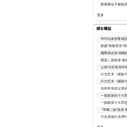
新春聚会不被政府
更多
婦女權益
RFA访谈张菁/
新疆“再教育营”
國際婦女節 婦權
開放二孩政策 能
云南70后母亲怀
行为艺术《驱除
行为艺术《驱除
光剥夺失职父母
一胎政策的十大罪
一胎政策十大罪
“單獨二胎”政策
计生局強行关押5