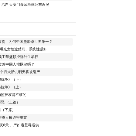
允許 天安门母亲群体公布近況
易富贤：为何中国堕胎率世界第一？
再曝光女性遭酷刑、系统性强奸
義工華盛頓控訴計生暴行
改善中國人權狀況嗎？
8个月大胎儿明天将被引产
与抗争》（下）
与抗争》（上）
的监护权是不够的
恶 （上篇）
恶（下篇）
 難掩人權迫害現實
夜6天， 产妇遭羞辱逼供