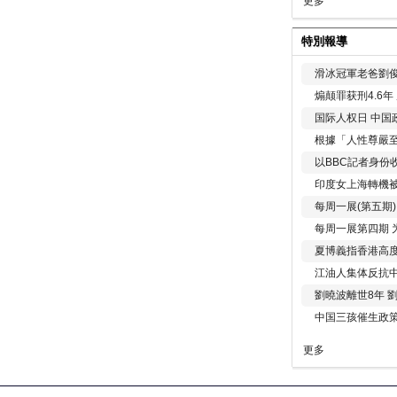
更多
特別報導
滑冰冠軍老爸劉俊
煽颠罪获刑4.6
国际人权日 中国政
根據「人性尊嚴
以BBC記者身份
印度女上海轉機被
每周一展(第五期
每周一展第四期 
夏博義指香港高
江油人集体反抗
劉曉波離世8年 
中国三孩催生政
更多