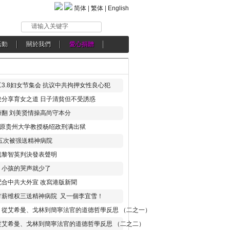
简体
|
繁体
|
English
请输入关键字
活動
關於我們
愛心捐贈
3.8妇女节集会 抗议中共拘押女性良心犯
分享育女之道 日子清貧但不受誘惑
翻 刘美贤情操高尚守本分
年 原贵州大学教授杨绍政刑满出狱
五次被强送精神病院
就黎智英判決發表聲明
，小孩的哭声就少了
合中共大外宣 改寫港版新聞
讨薪维权三送精神病院 又一個李宜雪！
：從艾希曼、戈林到簡寧法官的道德哲學反思 （二之一）
從艾希曼、戈林到簡寧法官的道德哲學反思 （二之二）