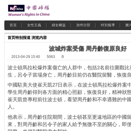
首頁
女性主義
婦女權益
加州分部
特別報導
圖
首页
特别报道
浏览内容
波城炸案受傷 周丹齡復原良好
2013-04-29 15:40
5063
0
波士頓馬拉松爆炸案傷亡的人群中，包括2名前往圍觀比
生，呂令子當場身亡，周丹齡目前仍在醫院留醫，恢復
中國駐美大使崔天凱27日表示，在波士頓馬拉松爆炸案
學生周丹齡得到各方面的精心照顧，恢復良好，精神狀
崔天凱曾專程前往波士頓，看望周丹齡和不幸遇難的中
人。
他表示，周丹齡住院期間，波士頓甚至更遠地區的中國
來，對周丹齡和呂令子的家人給予無微不至的關心，即