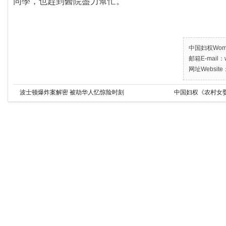
同學，也趕到醫院盡力幫忙。
中国妇权Women’
邮箱E-mail：w
网址Website：
波士顿爆炸案解密 被劫华人忆惊险时刻
中国妇权《农村女