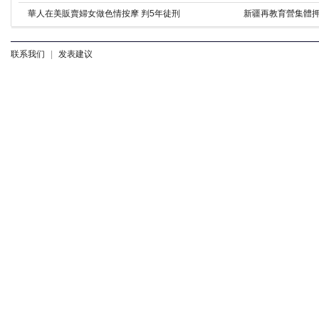
華人在美販賣婦女做色情按摩 判5年徒刑
新疆再教育營集體押
联系我们
|
发表建议