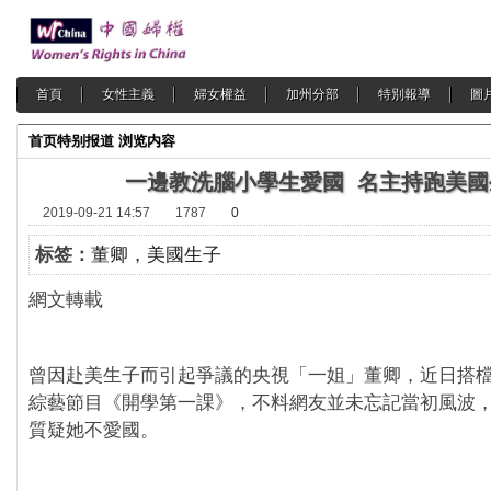
首頁
女性主義
婦女權益
加州分部
特別報導
圖
首页
特别报道
浏览内容
一邊教洗腦小學生愛國 名主持跑美國
2019-09-21 14:57
1787
0
标签：
董卿，美國生子
網文轉載
曾因赴美生子而引起爭議的央視「一姐」董卿，近日搭
綜藝節目《開學第一課》，不料網友並未忘記當初風波
質疑她不愛國。