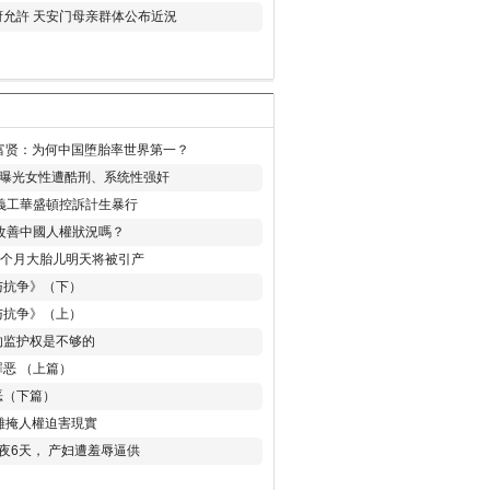
允許 天安门母亲群体公布近況
易富贤：为何中国堕胎率世界第一？
再曝光女性遭酷刑、系统性强奸
義工華盛頓控訴計生暴行
改善中國人權狀況嗎？
8个月大胎儿明天将被引产
与抗争》（下）
与抗争》（上）
的监护权是不够的
恶 （上篇）
恶（下篇）
 難掩人權迫害現實
夜6天， 产妇遭羞辱逼供