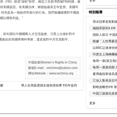
更多
（FBI）探員”放蛇”拆穿，柳忠三在新澤西被FBI拘捕，被
得美國簽證。依美國法律，柳面臨最高五年監禁。美國司
特別報導
，特別是為一個政府而進行的行為。我們會繼續應對中國政
國以獲取利益。”
滑冰冠軍老爸劉俊
煽颠罪获刑4.6
，前年調任中國國際人才交流協會。川普上台後針對中
国际人权日 中国政
暗通曲款的美國華裔科學家，還直接對中共官員動手。
根據「人性尊嚴
以BBC記者身份
印度女上海轉機被
每周一展(第五期
中国妇权Women’s Rights in China
每周一展第四期 
邮箱E-mail：wrichina@yahoo.com
网址Website：www.wrchina.org
夏博義指香港高
江油人集体反抗
者數
華人在美販賣婦女做色情按摩 判5年徒刑
劉曉波離世8年 
中国三孩催生政
更多