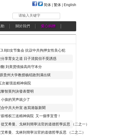
简体
|
繁体
|
English
请输入关键字
活動
關於我們
愛心捐贈
3.8妇女节集会 抗议中共拘押女性良心犯
分享育女之道 日子清貧但不受誘惑
翻 刘美贤情操高尚守本分
年 原贵州大学教授杨绍政刑满出狱
五次被强送精神病院
就黎智英判決發表聲明
，小孩的哭声就少了
合中共大外宣 改寫港版新聞
讨薪维权三送精神病院 又一個李宜雪！
：從艾希曼、戈林到簡寧法官的道德哲學反思 （二之一）
從艾希曼、戈林到簡寧法官的道德哲學反思 （二之二）