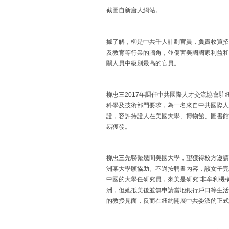
截圖自新唐人網站。
據了解，柳是中共千人計劃官員，負責收買招
及教育等行業的牆角，並傷害美國國家利益和
關人員中級別最高的官員。
柳忠三2017年調任中共國際人才交流協會駐
科學及技術部門要求，為一名來自中共國際人才
證，容許持證人在美國大學、博物館、圖書館
易獲發。
柳忠三先聯繫幾間美國大學，望獲得校方邀請
洲某大學願協助。不過按聘書內容，該女子完
中國的大學任研究員，來美是研究”非牟利機
洲，但她抵美後並無申請當地銀行戶口等生活
的教授見面，反而在紐約開展中共委派的正式