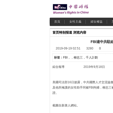
首頁
女性主義
婦女權益
首页
特别报道
浏览内容
FBI逮中共駐
2019-09-19 02:51
3280
0
标签：
FBI，
，
柳忠三，千人計劃
綜合報導 2019年9月18日
美國司法部16日披露，中共國際人才交流協
及他所掩護的女性助手同被FBI拘捕，柳忠
證。
截圖自新唐人網站。