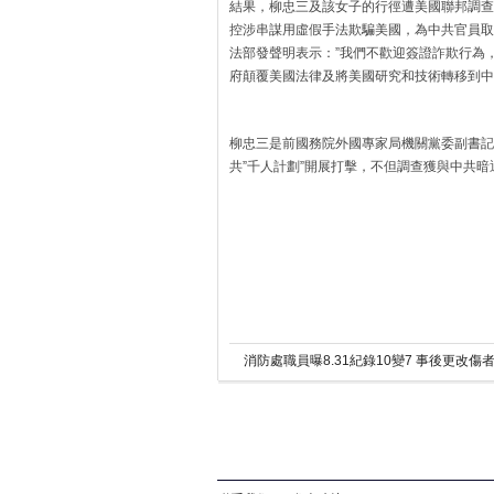
結果，柳忠三及該女子的行徑遭美國聯邦調查局
控涉串謀用虛假手法欺騙美國，為中共官員取
法部發聲明表示：”我們不歡迎簽證詐欺行為
府顛覆美國法律及將美國研究和技術轉移到中
柳忠三是前國務院外國專家局機關黨委副書記
共”千人計劃”開展打擊，不但調查獲與中共
消防處職員曝8.31紀錄10變7 事後更改傷