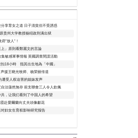
分享育女之道 日子清貧但不受誘惑
年 原贵州大学教授杨绍政刑满出狱
府“放人“！
至上」原則看鄭麗文的言論
收集敏感軍事情報 英國調查間諜活動
扣18小時 指其出生地為「中國」
) 声援王晓光牧师、杨荣丽传道
为遭受人权迫害的姐妹发声
度自治蕩然無存 前支聯會三人令人欽佩
中共，让我们看到了中国人的希望
劉霞赴愛爾蘭向丈夫頭像獻花
策对妇女生育权影响研究报告