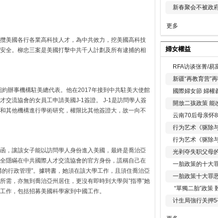
新春聚会不被政府
更多
攬美國各行各業高科技人才，為中共效力，挖美國高科技
婦女權益
安全。柳忠三案是美國打擊中共千人計劃及所有逮捕的相
RFA访谈张菁/
新疆“再教育营”
紐約辦事機構駐美總代表。他在2017年接到中共駐美大使館
國際婦女節 婦權
交流協會的女員工申請美國J-1簽證。 J-1是訪問學人簽
開放二孩政策 能
和其他機構進行學術研究，權限比其他簽證大，故一向不
云南70后母亲怀
行为艺术《驱除
行为艺术《驱除
函，讓該女子能以訪問學人身份進入美國，最終是喬治亞
光剥夺失职父母
全隱瞞在中共國際人才交流協會的官方身份，謊稱自己在
一胎政策的十大罪
構的行政管理”。據聘書，她須在該大學工作，且須住喬治亞
一胎政策十大罪
所需，亦無到喬治亞州居住，更沒有即時到大學與”指導”她
“單獨二胎”政策
工作，包括招募美國科學家到中國工作。
计生局強行关押5