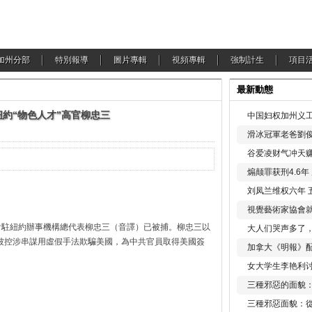
加州分部
特別報導
圖片專輯
視頻專輯
強制計生
項目
最新動態
紐約“物色人才”高官柳忠三
中国妇权加州义工
滑冰冠軍老爸劉俊
谷爱凌财气冲天赚
煽颠罪获刑4.6
刘凤兰维权六年 
視覺藝術家協會
會駐紐約辦事機構總代表柳忠三（音譯）已被捕。柳忠三以
大人们哭声多了
三被控涉串謀用虛假手法欺騙美國，為中共官員取得美國簽
加拿大《明報》配
女大学生李艳利
三種邪惡的面貌
三種邪惡面貌：