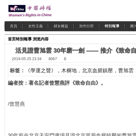
首頁
女性主義
婦女權益
加州分部
特別報導
圖
首页
特別報導
浏览内容
活見證曹旭雲 30年磨一劍 —— 推介《致命
2019-05-25 23:34
8067
0
标签：
《學運之聲》，木樨地
，
北京血腥鎮壓，曹旭雲
編者按：著名記者曾慧燕評《致命自由》。
/曾慧燕
30年前在北京天安門廣場見證北京當局血腥鎮壓的曹旭雲