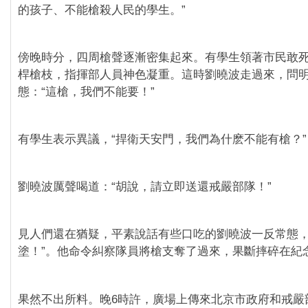
的孩子、不能槍殺人民的學生。”
‪傍晚時分，四周槍聲逐漸密集起來。有學生領著市民敢
桿槍枝，指揮部人員神色凝重。這時劉曉波走過來，問
態：“這槍，我們不能要！”
有學生表示異議，“捍衛天安門，我們為什麽不能有槍？”
劉曉波厲聲喝道：“胡說，請立即送還戒嚴部隊！”
見人們還在猶疑，平素說話有些口吃的劉曉波一反常態，
塗！”。他命令糾察隊員將槍支奪了過來，果斷摔碎在紀
果然不出所料。‪晚6時許，廣場上傳來北京市政府和戒