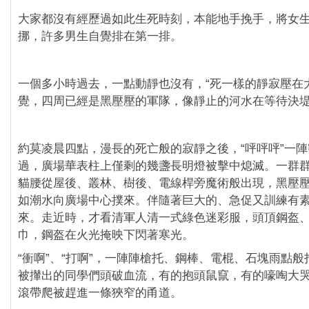
大家都沒有經歷過如此生死時刻，本能地手挽手，將女
挪，許多男生自覺排在第一排。
一個多小時過去，一點動靜也沒有，“死一樣的靜寂壓在
覺，四周已經是黑壓壓的軍隊，像靜止的河水在等待決堤
約莫凌晨‪四點，漫長的死亡般的寂靜之後，“呯呯呯”一
過，廣場華表柱上僅剩的幾盞長明燈被擊中熄滅。一群
貓腰從屋後、叢林、樹後、電線桿旁魔術般出現，黑壓
如潮水向廣場中心撲來。伴隨著巨大的、急促又訓練有
來。走近時，才看清軍人清一式綠色迷彩服，頭頂鋼盔
巾，鋼盔在火光掩映下閃著寒光。
“衝啊”、“打啊”，一陣陣槍托、鋼棒、電棍、石塊雨點
被攆出的同學們頭破血流，有的抱頭鼠竄，有的嚎啕大
滾帶爬被趕進一條狹窄的甬道。