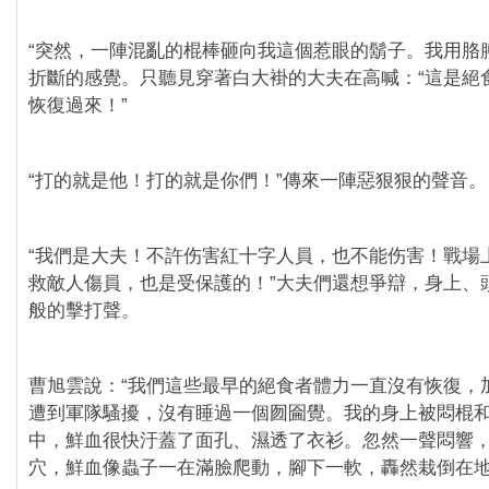
“突然，一陣混亂的棍棒砸向我這個惹眼的鬍子。我用胳
折斷的感覺。只聽見穿著白大褂的大夫在高喊：“這是絕
恢復過來！”
“打的就是他！打的就是你們！”傳來一陣惡狠狠的聲音。
“我們是大夫！不許伤害紅十字人員，也不能伤害！戰場
救敵人傷員，也是受保護的！”大夫們還想爭辯，身上、
般的擊打聲。
曹旭雲說：“我們這些最早的絕食者體力一直沒有恢復，
遭到軍隊騷擾，沒有睡過一個囫圇覺。我的身上被悶棍
中，鮮血很快汙蓋了面孔、濕透了衣衫。忽然一聲悶響
穴，鮮血像蟲子一在滿臉爬動，腳下一軟，轟然栽倒在地