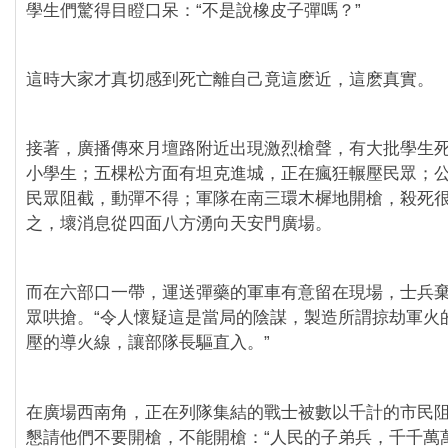
學生們驚得目瞪口呆：“不是說橡皮子彈嗎？”
這時大家才真切感到死亡離自己竟這麽近，這麽真實。
接著，廣播傳來月壇路附近出現激烈槍聲，有大批學生
小學生；五棵松方面有坦克進城，正在瘋狂輾壓民眾；
民眾阻截，動彈不得；軍隊在南三環木樨地開槍，殺死
之，壞消息從四面八方湧向天安門廣場。
而在六部口一帶，運送彈藥的軍車有意留在現場，士兵
眾哄搶。“令人懷疑這是當局的陰謀，製造所謂掠劫軍火
壓的導火線，讓部隊長驅直入。”
在廣場西南角，正在列隊集結的戰士被數以千計的市民
懇請他們不要開槍，不能開槍：“人民的子弟兵，千千萬