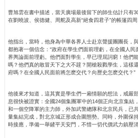
曹旭雲在書中描述，當天廣場最後留下的師生估計只有30
在劉曉波、侯德健、周舵及高新“絕食四君子”的帳篷四周
他指出，當時，他身為中華各界人士赴京聲援團團長，‪
都抱著一個信念：“政府在學生們面前理虧，在全國人民
界輿論面前理虧。他們面對學生，早已理屈詞窮！他們
嗎？他們真的敢冒天下之大不韙？開槍殺戮學生，這樣
府嗎？在全國人民面前將怎麽交代？向歷史怎麽交代？”
他後來才知道，這其實是學生們一廂情願的想法，戒嚴
息很快被證實：全國24個集團軍中的14個正向北京集結
和一個空降軍的主力師，外加武警總隊和北京民兵，已共
量集結完成，對北京城正形成合圍態勢。同時，外圍保持
時接應，準備一舉鏟平天安門，不惜一切代價武力鎮壓