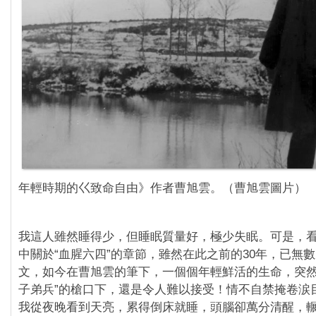
年輕時期的巜致命自由》作者曹旭雲。（曹旭雲圖片）
‪我這人雖然睡得少，但睡眠質量好，極少失眠。可是，
中關於“血腥六四”的章節，雖然在此之前的30年，已無
文，如今在曹旭雲的筆下，一個個年輕鮮活的生命，突然
子弟兵”的槍口下，還是令人難以接受！情不自禁掩卷涙
我從夜晚看到天亮，累得倒床就睡，頭腦卻萬分清醒，