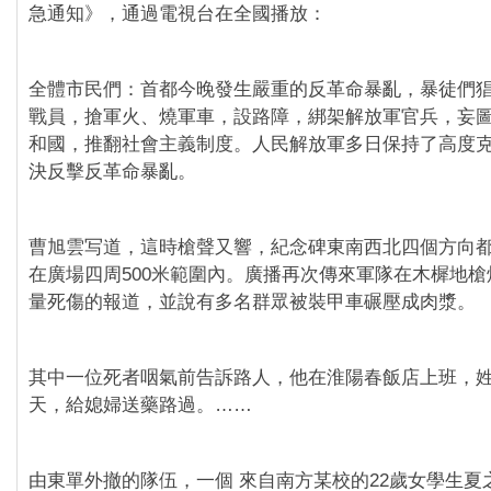
急通知》，通過電視台在全國播放：
全體市民們：首都今晚發生嚴重的反革命暴亂，暴徒們
戰員，搶軍火、燒軍車，設路障，綁架解放軍官兵，妄
和國，推翻社會主義制度。人民解放軍多日保持了高度
決反擊反革命暴亂。
曹旭雲写道，這時槍聲又響，紀念碑東南西北四個方向
在廣場四周500米範圍內。廣播再次傳來軍隊在木樨地
量死傷的報道，並說有多名群眾被裝甲車碾壓成肉漿。
其中一位死者咽氣前告訴路人，他在淮陽春飯店上班，姓
天，給媳婦送藥路過。……
由東單外撤的隊伍，一個 來自南方某校的22歲女學生夏