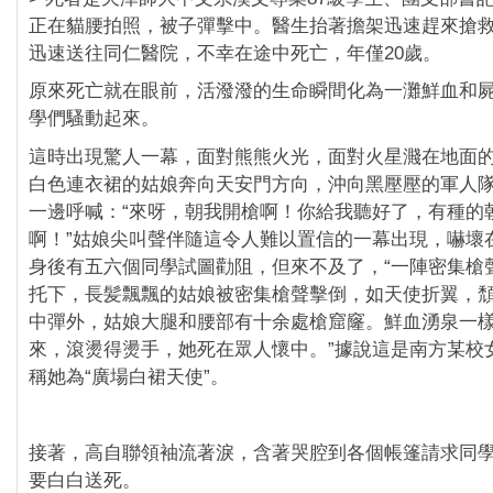
正在貓腰拍照，被子彈擊中。醫生抬著擔架迅速趕來搶
迅速送往同仁醫院，不幸在途中死亡，年僅20歲。
原來死亡就在眼前，活潑潑的生命瞬間化為一灘鮮血和
學們騷動起來。
這時出現驚人一幕，面對熊熊火光，面對火星濺在地面
白色連衣裙的姑娘奔向天安門方向，沖向黑壓壓的軍人
一邊呼喊：“來呀，朝我開槍啊！你給我聽好了，有種的
啊！”姑娘尖叫聲伴隨這令人難以置信的一幕出現，嚇壞
身後有五六個同學試圖勸阻，但來不及了，“一陣密集槍
托下，長髪飄飄的姑娘被密集槍聲擊倒，如天使折翼，
中彈外，姑娘大腿和腰部有十余處槍窟窿。鮮血湧泉一
來，滾燙得燙手，她死在眾人懷中。”據說這是南方某校
稱她為“廣場白裙天使”。
接著，高自聯領袖流著淚，含著哭腔到各個帳篷請求同
要白白送死。