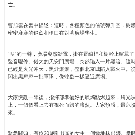
亡。……
曹旭雲在書中描述：這時，各種顏色的信號彈升空，樹
密密麻麻的鋼盔和槍口在對著廣場學生。
“嗖”的一聲，廣場突然斷電，掛在電線桿和樹幹上喧囂
聲音驟停。偌大的天安門廣場，突然陷入一片黑暗。這
已經是火光沖天，黑煙滾滾，整個北京城陷入戰火中。
閃出黑壓壓一批軍隊，像蝗蟲一樣逼近廣場。
大家慌亂一陣後，指揮部準備好的蠟燭點燃起來，燭光
上，一個個看上去有視死而歸的凜然。大家預感，最危
來。
緊急關頭，有位20歲剛出頭的女生一個勁地抹眼淚。當