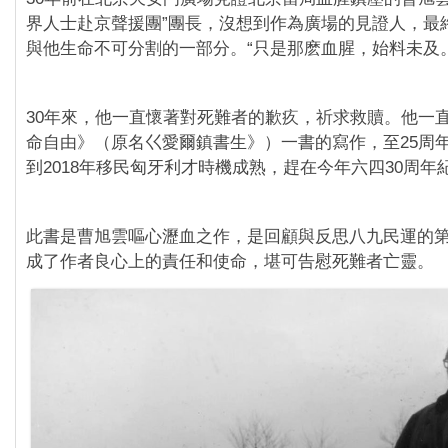
界人士赴京聲援團”團長，沒想到作為廣場的見證人，最
與他生命不可分割的一部分。“只是那麽血腥，始料未及。
‪30年來，他一直懷著對死難者的歉疚，祈求救贖。他一
命自由》（原名巜愛爾鎮書生》）一書的寫作，至25周
到2018年移民匈牙利才時機成熟，趕在今年六四30周年
此書是曹旭雲嘔心瀝血之作，是回顧與反思八九民運的
成了作者良心上的責任和使命，堪可告慰死難者亡靈。