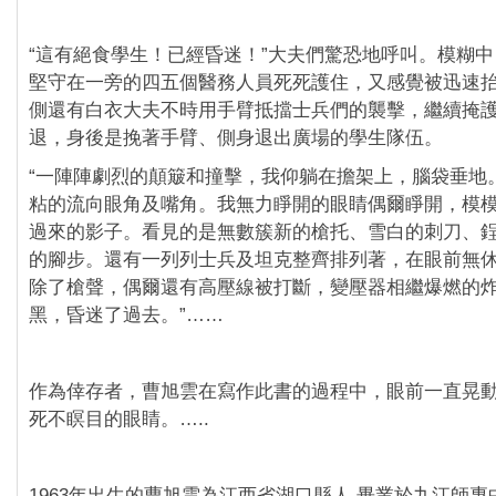
“這有絕食學生！已經昏迷！”大夫們驚恐地呼叫。模糊
堅守在一旁的四五個醫務人員死死護住，又感覺被迅速
側還有白衣大夫不時用手臂抵擋士兵們的襲擊，繼續掩
退，身後是挽著手臂、側身退出廣場的學生隊伍。
“一陣陣劇烈的顛簸和撞擊，我仰躺在擔架上，腦袋垂地
粘的流向眼角及嘴角。我無力睜開的眼睛偶爾睜開，模
過來的影子。看見的是無數簇新的槍托、雪白的刺刀、
的腳步。還有一列列士兵及坦克整齊排列著，在眼前無
除了槍聲，偶爾還有高壓線被打斷，變壓器相繼爆燃的
黑，昏迷了過去。”……
作為倖存者，曹旭雲在寫作此書的過程中，眼前一直晃
死不瞑目的眼睛。…..
‪1963年出生的曹旭雲為江西省湖口縣人,畢業於九江師專