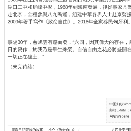
湖口二中和屏峰中學，1988年到海南發展，後從事家具業。
赴北京，全程參與八九民運，組建中華各界人士赴京聲
2009年著手寫作《致命自由》。2018年全家移民匈牙利
‪事隔30年，蓸旭雲有感而發，“六四，因其偉大的存在
日的寫作，於我乃是畢生殊榮。自信自由之花必將盛開
一切正在破土。”
（未完待续）
中国妇权Women’
邮箱E-mail：w
网址Website：
廣場日記背後的故事 — 推介《致命自由》（下）
六四天安門