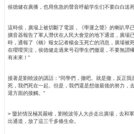
侯德健在廣播，也用焦急的聲音呼籲学生们不要白白送
這時侯，廣場上被切斷了電源，《學運之聲》的喇叭早
擴音器報告了軍人潛伏在人民大會堂的地下通道，廣場
時，通報了《橋》報女記者楊金玉死亡的消息，廣場被
在嚶嚶哭泣，侯德健走過來号召學生們撤退，不要無謂
有未來！”
接著是劉曉波的講話：“同學們，撤吧。就是撤，反正我
死，我們死在一起。但是，我們還是想做最後的努力，
退方面的接觸。”
> 鑒於情況極其嚴峻，劉曉波等人大步走出廣場，去和
出通道，放了這三千多條生命。