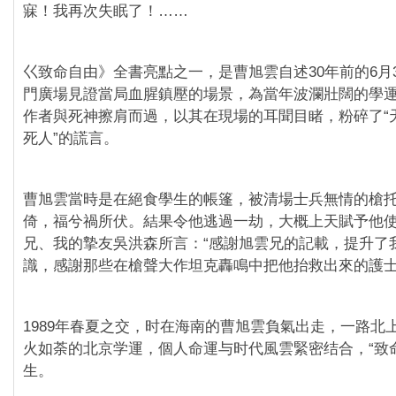
寐！我再次失眠了！……
巜致命自由》全書亮點之一，是‪曹旭雲自述‪30年前的6
門廣場見證當局血腥鎮壓的場景，為當年波瀾壯闊的學
作者與死神擦肩而過，以其在現場的耳聞目睹，粉碎了“
死人”的謊言。
‪曹旭雲當時是在絕食學生的帳篷，被清場士兵無情的槍
倚，福兮禍所伏。結果令他逃過一劫，大概上天賦予他
兄、我的摯友吳洪森所言：“感謝旭雲兄的記載，提升了
識，感謝那些在槍聲大作坦克轟鳴中把他抬救出來的護士
1989年春夏之交，时在海南的曹旭雲負氣出走，一路北
火如荼的北京学運，個人命運与时代風雲緊密结合，“致
生。