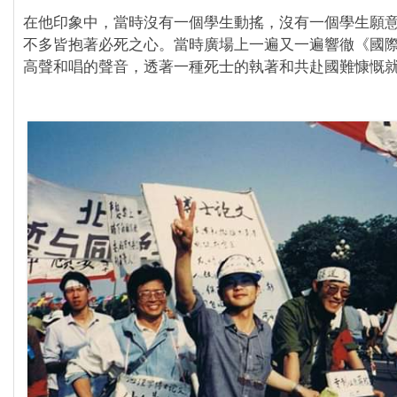
在他印象中，當時沒有一個學生動搖，沒有一個學生願
不多皆抱著必死之心。當時廣場上一遍又一遍響徹《國
高聲和唱的聲音，透著一種死士的執著和共赴國難慷慨