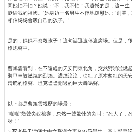
問她怕不怕？她说：“不，我不怕！我遺憾的是，這一生
獻給我的祖國。”她身边一名男生不停地撫慰她：“別哭
相信媽媽會殺自己的孩子。”
是的，媽媽不會殺孩子！這句話迅速傳遍廣場。但是，
槍炮聲中。
曹旭雲看到，在不遠處的天安門東北角，突然劈啪啦燃
裝甲車被燃燒的烈焰。濃煙滾滾，映紅了原本醬紅的天
清脆的槍聲、坦克隆隆開過的巨大轟鳴聲。
以下都是曹旭雲親歷的場景：
“啪啪”幾聲尖銳槍響，忽然一聲驚悚的尖叫：“死人了，
呀！”
> 死者是天津師大中文系漢文專業87級學生、團支部書