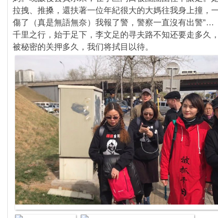
拉拽、推搡，還扶著一位年紀很大的大媽往我身上撞，
傷了（真是無語無奈）我報了警，警察一直沒有出警”…
千里之行，始于足下，李文足的寻夫路不知还要走多久
被秘密的关押多久，我们将拭目以待。