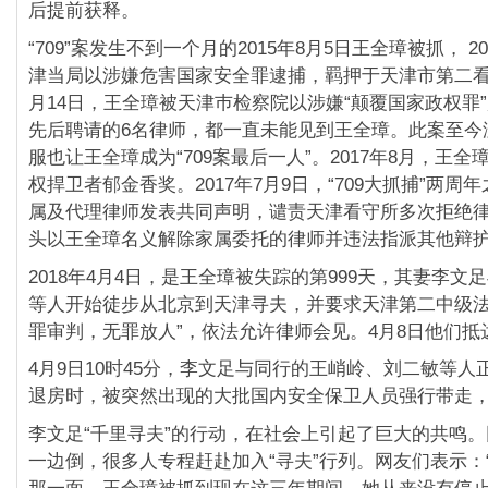
后提前获释。
“709”案发生不到一个月的2015年8月5日王全璋被抓， 2
津当局以涉嫌危害国家安全罪逮捕，羁押于天津市第二看守
月14日，王全璋被天津巿检察院以涉嫌“颠覆国家政权罪
先后聘请的6名律师，都一直未能见到王全璋。此案至今
服也让王全璋成为“709案最后一人”。2017年8月，王全璋
权捍卫者郁金香奖。2017年7月9日，“709大抓捕”两周
属及代理律师发表共同声明，谴责天津看守所多次拒绝
头以王全璋名义解除家属委托的律师并违法指派其他辩
2018年4月4日，是王全璋被失踪的第999天，其妻李文足
等人开始徒步从北京到天津寻夫，并要求天津第二中级法
罪审判，无罪放人”，依法允许律师会见。4月8日他们抵
4月9日10时45分，李文足与同行的王峭岭、刘二敏等人
退房时，被突然出现的大批国内安全保卫人员强行带走
李文足“千里寻夫”的行动，在社会上引起了巨大的共鸣
一边倒，很多人专程赶赴加入“寻夫”行列。网友们表示：