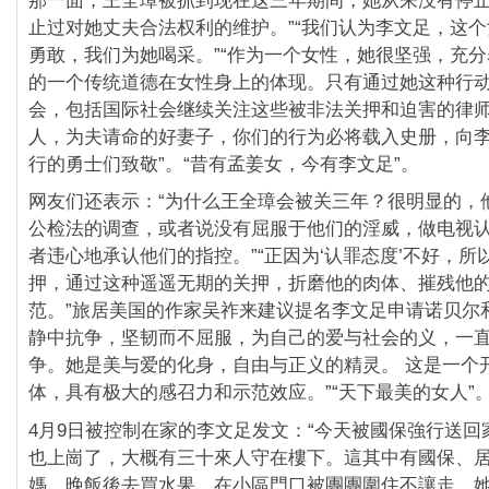
那一面，王全璋被抓到现在这三年期间，她从来没有停
止过对她丈夫合法权利的维护。”“我们认为李文足，这
勇敢，我们为她喝采。”“作为一个女性，她很坚强，充
的一个传统道德在女性身上的体现。只有通过她这种行
会，包括国际社会继续关注这些被非法关押和迫害的律师
人，为夫请命的好妻子，你们的行为必将载入史册，向
行的勇士们致敬”。“昔有孟姜女，今有李文足”。
网友们还表示：“为什么王全璋会被关三年？很明显的，
公检法的调查，或者说没有屈服于他们的淫威，做电视
者违心地承认他们的指控。”“正因为‘认罪态度’不好，所
押，通过这种遥遥无期的关押，折磨他的肉体、摧残他
范。”旅居美国的作家吴祚来建议提名李文足申请诺贝尔
静中抗争，坚韧而不屈服，为自己的爱与社会的义，一
争。她是美与爱的化身，自由与正义的精灵。 这是一个
体，具有极大的感召力和示范效应。”“天下最美的女人”
4月9日被控制在家的李文足发文：“今天被國保強行送回
也上崗了，大概有三十來人守在樓下。這其中有國保、
媽。晚飯後去買水果，在小區門口被團團圍住不讓走。