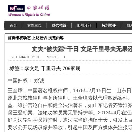
首頁
女性主義
婦女權益
加州分部
特別報導
圖
首页
维权动态
上访控诉
浏览内容
丈夫“被失踪“千日 文足千里寻夫无果
2018-04-10 15:20
93230
0
标签：
李文足 千里寻夫 709家属
中国妇权： 姚诚
王全璋，中国著名维权律师，1976年2月15日生，山东
原北京锐锋律师事务所律师。王全璋素以代理敏感案件
益、维护言论自由和健全法治著名，如山东记者齐崇淮
督王登朝案、法轮功学员案无罪辩护等。2013年4月在
庭为法轮功学员辩护时，遭法院当庭拘留十天，引发上
要求公开现场录像并释放，引起中国及西方媒体关注报导