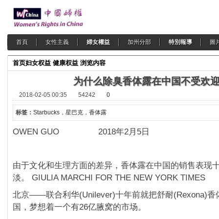
首頁
女性主義
婦女權益
加州分部
特別報導
圖
首页
妇女权益
健康权益
浏览内容
为什么除臭香体露在中国不受欢
2018-02-05 00:35
54242
0
标签：
Starbucks
，
星巴克
，
香体露
OWEN GUO 2018年2月5日
由于文化和生理方面的差异，香体露在中国的销售表现
淡。 GIULIA MARCHI FOR THE NEW YORK TIMES
北京——联合利华(Unilever)十年前就把舒耐(Rexona
国，梦想着一个有26亿腋窝的市场。