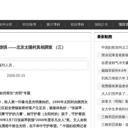
加州分部
特別報導
圖片專輯
視頻專輯
強制計生
項目
最新動態
们惊惧 ——北京太陽村真相調查 （三）
中国妇权加州义工
滑冰冠軍老爸劉俊
谷爱凌财气冲天赚
服刑人員，
煽颠罪获刑4.6
05-15
刘凤兰维权六年 
視覺藝術家協會
如何留住“光明”专题
大人们哭声多了
加拿大《明報》配
称，给人第一印像当是光明兼灿烂。1996年太阳村由陕西女
顺义区赵全营镇板桥村落户立足后，被媒体热炒：“张淑琴，
女大学生李艳利
荣膺‘守护的力量’，她守护着（太阳村的）孩子，守护着孩
三種邪惡的面貌
9年3月7日张淑琴获颁“2008年度非凡女人”奖。文人余秋
三種邪惡面貌：
在黑暗中留住光明，在不幸中守护希望。” 中国妇权网记者