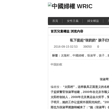
首頁
女性主義
婦女權益
首页
兒童權益
浏览内容
私下提起“张奶奶” 孩子
2016-09-15 02:53
39050
0
标签：
太陽村，中國婦權，張淑琴，孩子，
中国妇权 2009-
张淑琴
编者按：
“太阳村”，这样极具正面意义的名
子监狱警官张淑琴创建，2000年在北京市
太阳村创始人，2008年北京奥运会火炬手，
子明天，她的工作让监狱外面阳光灿烂。”200
雨也为张淑琴摇旗呐喊来了：“她（张淑琴）