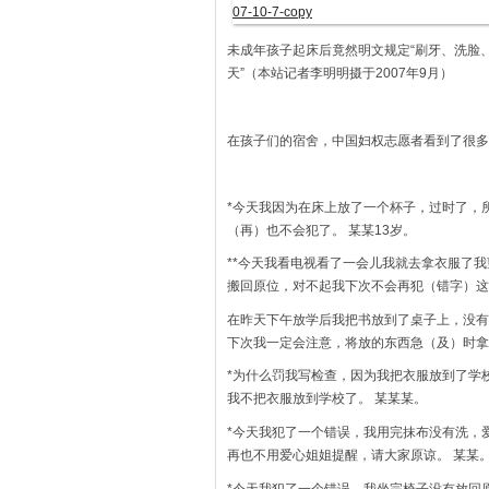
未成年孩子起床后竟然明文规定“刷牙、洗脸、
天”（本站记者李明明摄于2007年9月）
在孩子们的宿舍，中国妇权志愿者看到了很多
*今天我因为在床上放了一个杯子，过时了，
（再）也不会犯了。 某某13岁。
**今天我看电视看了一会儿我就去拿衣服了
搬回原位，对不起我下次不会再犯（错字）这
在昨天下午放学后我把书放到了桌子上，没有
下次我一定会注意，将放的东西急（及）时拿走
*为什么罚我写检查，因为我把衣服放到了学
我不把衣服放到学校了。 某某某。
*今天我犯了一个错误，我用完抹布没有洗，
再也不用爱心姐姐提醒，请大家原谅。 某某
*今天我犯了一个错误，我坐完椅子没有放回