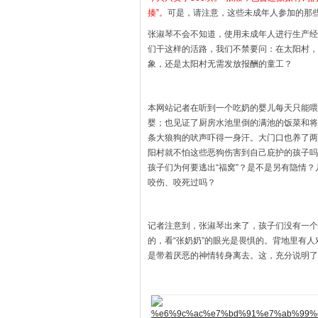
揍”。
可是，请注意，这些未成年人参加的那
张淑琴不会不知道，使用未成年人进行生产经
们干这样的活路，我们不禁要问：在太阳村，
象，还是太阳村无需发放报酬的童工？
本网站记者在听到一个吃奶的婴儿每天只能喂
婴；也见证了厨房水池里倒的满池的饭菜和将
条大狼狗的吠声吓得一身汗。大门口也养了两
阳村就不怕这些恶狗伤害到自己庇护的孩子吗
孩子们为何要逃出“福窝”？是不是另有隐情
咬伤、咬死过吗？
记者注意到，张淑琴出来了，孩子们没有一个不
的，看“张奶奶”的眼光是畏惧的。背地里有人
是带着厌恶的神情转身离去。这，充分说明了