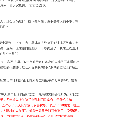
原位，请大家原谅。 某某某13岁。
人，她会因为这样一些不是问题，更不是错误的小事，就
子呢？
的日记中写到：“下午三点，婴儿室去给孩子们讲成语故事，七
提一直哭，原来是口腔溃疡，下唇内烂了，我来三次没见
的几个水果”？
的别扭和不协调。这一点对于来过多次的人就不不难看的出
整理的很整齐，这让人容易联想到张淑琴的监狱工作经历
这三大产业都是“由太阳村员工和孩子们共同管理”。请看，
“每天最早起床的是张奶奶，最晚睡觉的是张奶奶。张奶奶
半，四年级以上的孩子全部到门口集合，干什么？除
四、五个孩子天天到华堂门前去卖枣。早上5：30出发，晚上
，太阳村的大红枣”。最后一天孩子们回来哭了：“张奶奶，
的说：“太阳村的孩子必需参加劳动，不听话的就应该挨