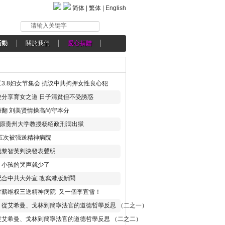
简体
|
繁体
|
English
请输入关键字
活動
關於我們
愛心捐贈
3.8妇女节集会 抗议中共拘押女性良心犯
分享育女之道 日子清貧但不受誘惑
翻 刘美贤情操高尚守本分
年 原贵州大学教授杨绍政刑满出狱
五次被强送精神病院
就黎智英判決發表聲明
，小孩的哭声就少了
合中共大外宣 改寫港版新聞
讨薪维权三送精神病院 又一個李宜雪！
：從艾希曼、戈林到簡寧法官的道德哲學反思 （二之一）
從艾希曼、戈林到簡寧法官的道德哲學反思 （二之二）