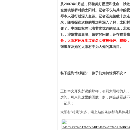
从2007年9月起，怀着美好愿望和使命，
全营镇板桥村的太阳村。记者不仅与其中的爱
琴本人进行过深入交谈。记者还先後數十次走
来，随着探访次数的增加和深入了解，太阳村
覆了。中国妇权网记者非常惊讶的发现，北京
乱，涉嫌非法集资、敛财的问题，还存在着孩
是，太阳村还发生过多名女孩被强奸、猥亵，
张淑琴及她的太阳村不为人知的真面目。
私下提到“张奶奶”，孩子们为何惊惧不安？
正如本文开头所说的那样，初到太阳村的人，
房间。可来到这里的回数一多，则会越看越不
下记录：
太阳村“村规”太多，墙上贴的条款都有具体