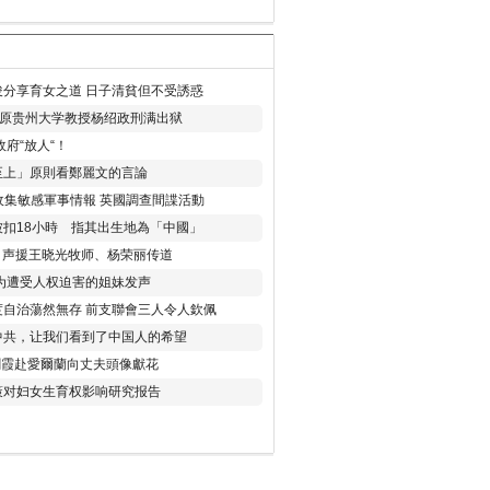
分享育女之道 日子清貧但不受誘惑
年 原贵州大学教授杨绍政刑满出狱
府“放人“！
至上」原則看鄭麗文的言論
收集敏感軍事情報 英國調查間諜活動
扣18小時 指其出生地為「中國」
) 声援王晓光牧师、杨荣丽传道
为遭受人权迫害的姐妹发声
度自治蕩然無存 前支聯會三人令人欽佩
中共，让我们看到了中国人的希望
劉霞赴愛爾蘭向丈夫頭像獻花
策对妇女生育权影响研究报告