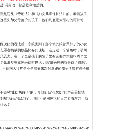
些所谓劳动，都是盈利性质的。
营是违反《劳动法》和《妇女儿童保护法》的。看着孩子
这些失却父母监护的孩子，他们到底是太阳村的呵护对
两次奶的说法后，亲眼见到了那个饿的眼都哭肿了的小女
志愿者捐献的物品扔弃的现场；在走过一个墙角时，被两
只恶犬。在一个全是孩子的院子里有必要养大狼狗吗？太
？张淑琴在媒体采访时也说，她“最头痛的就是孩子逃跑”。
？几只德国大狼狗是不是喂养来对付逃跑的孩子？曾有孩子被
去喊“张奶奶好！”的，可他们喊“张奶奶”的声音是怯怯
对他们提及“张奶奶”，他们不是用惊惧的目光看着对方，就
什么？