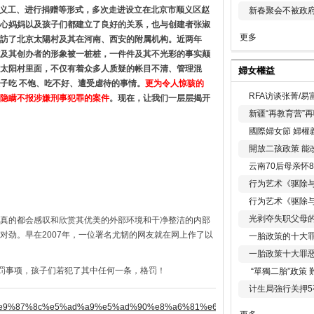
以做义工、进行捐赠等形式，多次走进设立在北京市顺义区赵
新春聚会不被政府
心妈妈以及孩子们都建立了良好的关系，也与创建者张淑
更多
訪了北京太陽村及其在河南、西安的附属机构。近两年
及其创办者的形象被一桩桩，一件件及其不光彩的事实颠
太阳村里面，不仅有着众多人质疑的帐目不清、管理混
婦女權益
子吃 不饱、吃不好、遭受虐待的事情。
更为令人惊骇的
RFA访谈张菁/
隐瞒不报涉嫌刑事犯罪的案件
。现在，让我们一层层揭开
新疆“再教育营”
國際婦女節 婦權
開放二孩政策 能
云南70后母亲怀
行为艺术《驱除
行为艺术《驱除
光剥夺失职父母
真的都会感叹和欣赏其优美的外部环境和干净整洁的内部
对劲。早在2007年，一位署名尤韧的网友就在网上作了以
一胎政策的十大罪
一胎政策十大罪
处罚事项，孩子们若犯了其中任何一条，格罚！
“單獨二胎”政策
计生局強行关押5