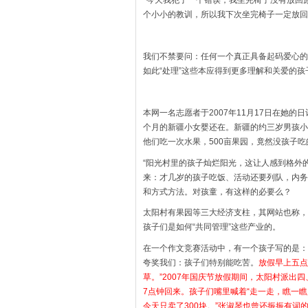
个小小的教训，所以我下次坐完椅子一定放回
我们不禁要问：任何一个真正具备起码爱心的
如此“处理”这些本应得到更多理解和关爱的孩
本网一名志愿者于2007年11月17日在她
个月的新疆小女婴还在。新疆的约三岁男孩小
他们吃一次水果，500亩果园，竟然没孩子吃
“阳光村里的孩子灿烂阳光，这让人感到格外
来：才几岁的孩子吃饭、活动还要列队，内务
和方式方法。对孩童，有这样的必要么？
太阳村有果园等三大经济支柱，其网站也称，
孩子们是如何“共同管理”这些产业的。
在一个作文竞赛活动中，有一个孩子写的是：
夸奖我们：孩子们特别能吃苦。
放假早上五点
草。”2007年国庆节放假期间，太阳村派出
7点钟回来。孩子们嘴里喊着“走一走，瞧一瞧
今天只卖了300块。”张淑琴也曾还振振有词