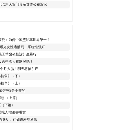
允許 天安门母亲群体公布近況
易富贤：为何中国堕胎率世界第一？
再曝光女性遭酷刑、系统性强奸
義工華盛頓控訴計生暴行
改善中國人權狀況嗎？
8个月大胎儿明天将被引产
与抗争》（下）
与抗争》（上）
的监护权是不够的
恶 （上篇）
恶（下篇）
 難掩人權迫害現實
夜6天， 产妇遭羞辱逼供