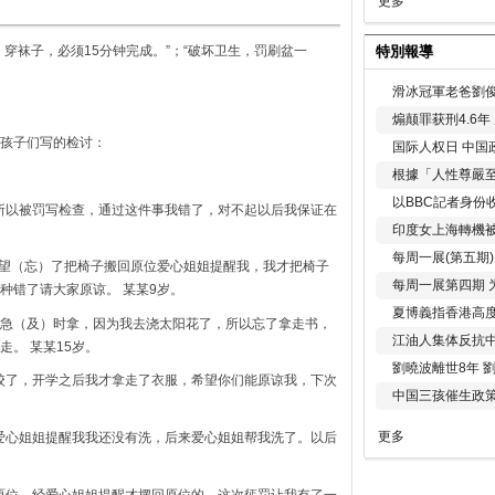
更多
特別報導
穿袜子，必须15分钟完成。”；“破坏卫生，罚刷盆一
滑冰冠軍老爸劉俊
煽颠罪获刑4.6
孩子们写的检讨：
国际人权日 中国政
根據「人性尊嚴
以BBC記者身份
所以被罚写检查，通过这件事我错了，对不起以后我保证在
印度女上海轉機被
每周一展(第五期
我望（忘）了把椅子搬回原位爱心姐姐提醒我，我才把椅子
每周一展第四期 
种错了请大家原谅。 某某9岁。
夏博義指香港高
急（及）时拿，因为我去浇太阳花了，所以忘了拿走书，
江油人集体反抗
。 某某15岁。
劉曉波離世8年 
校了，开学之后我才拿走了衣服，希望你们能原谅我，下次
中国三孩催生政
更多
爱心姐姐提醒我我还没有洗，后来爱心姐姐帮我洗了。以后
。
原位，经爱心姐姐提醒才摆回原位的。这次惩罚让我有了一