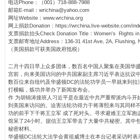
电话Phone：（001）718-888-7988
邮箱E-mail：wrichina@yahoo.com
网址Website：www.wrchina.org
网上捐款Donation：https://wrchina.live-website.com/inde
支票捐款抬头Check Donation Title：Women’s Rights in 
支票邮寄地址Address：136-31 41st Ave, 2A, Flushing, 
（美国捐款可获美国政府抵税）
二月十四日早上众多团体，数百名中国人聚集在美国华盛
宫前，向来美国访问的中共国家副主席习近平表达抗议
数百位来自纽约及华盛顿DC的法轮功学员一早就来到拉
打横幅，炼功并举办了新闻发布会。
作 为胡锦涛接班人习近平是在最近中共严重帮派内斗开
到美国来访问的。迫害法轮功得力干将薄熙来与其同样
功的前手下干将王立军 成了死对头。寻求避难王立军跑
馆呆了24小时。据信王立军带去了大量中共秘密。其中
秘密材料。
华盛顿DC法轮大法学会黄祖威博士在本台记者采访时表