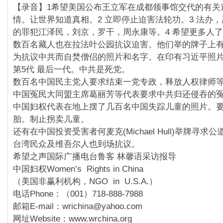
【录音】1希望美国公布王立军在成都领事馆交代的有关
情。让世界知道真相。2 立即停止迫害法轮功。3 法办
的罪犯江泽民，刘京，罗干，周永康等。4 希望更多人
数百名藏人也在拉法叶公园抗议迫害。他们举的牌子上有20
为抗议中共而自焚僧侣的照片和名字。在印有习近平照
第5代 最后一代。中共是死党。
数百名中国民主党人要求结束一党专政，释放人权律师
中国冤民大同盟主席葛丽芳等代表要求中共归还侵吞的
中国妇权代表在地上摆了几百名中国失踪儿童的照片。
胎。制止拐卖儿童。
还有在中国投资受害者何麦克(Michael Hull)举牌寻求公
台湾民众及维吾尔人也到场抗议。
希望之声国际广播电台鲁客 林馨语采访报导
中国妇权Women’s Rights in China
（美国非赢利机构，NGO in U.S.A.）
电话Phone：（001）718-888-7988
邮箱E-mail：wrichina@yahoo.com
网址Website：www.wrchina.org