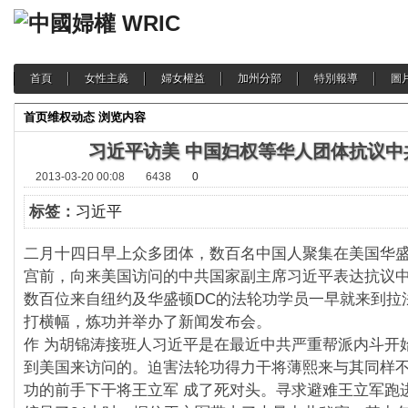
首頁
女性主義
婦女權益
加州分部
特別報導
圖
首页
维权动态
浏览内容
习近平访美 中国妇权等华人团体抗议中
2013-03-20 00:08
6438
0
标签：
习近平
二月十四日早上众多团体，数百名中国人聚集在美国华盛
宫前，向来美国访问的中共国家副主席习近平表达抗议
数百位来自纽约及华盛顿DC的法轮功学员一早就来到拉
打横幅，炼功并举办了新闻发布会。
作 为胡锦涛接班人习近平是在最近中共严重帮派内斗开
到美国来访问的。迫害法轮功得力干将薄熙来与其同样
功的前手下干将王立军 成了死对头。寻求避难王立军跑