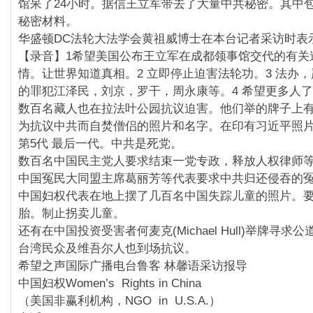
馆呆了24小时。据信王立军带去了大量中共秘密。其中
秘密材料。
华盛顿DC法轮大法学会黄祖威博士在本台记者采访时表
【录音】1希望美国公布王立军在成都领事馆交代的有关
情。让世界知道真相。2 立即停止迫害法轮功。3 法办
的罪犯江泽民，刘京，罗干，周永康等。4 希望更多人
数百名藏人也在拉法叶公园抗议迫害。他们举的牌子上有20
为抗议中共而自焚僧侣的照片和名字。在印有习近平照
第5代 最后一代。中共是死党。
数百名中国民主党人要求结束一党专政，释放人权律师
中国冤民大同盟主席葛丽芳等代表要求中共归还侵吞的
中国妇权代表在地上摆了几百名中国失踪儿童的照片。
胎。制止拐卖儿童。
还有在中国投资受害者何麦克(Michael Hull)举牌寻求公
台湾民众及维吾尔人也到场抗议。
希望之声国际广播电台鲁客 林馨语采访报导
中国妇权Women’s Rights in China
（美国非赢利机构，NGO in U.S.A.）