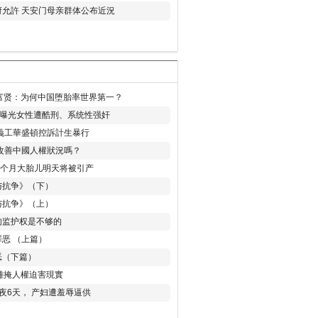
允許 天安门母亲群体公布近況
易富贤：为何中国堕胎率世界第一？
再曝光女性遭酷刑、系统性强奸
義工華盛頓控訴計生暴行
改善中國人權狀況嗎？
8个月大胎儿明天将被引产
与抗争》（下）
与抗争》（上）
的监护权是不够的
恶 （上篇）
恶（下篇）
 難掩人權迫害現實
夜6天， 产妇遭羞辱逼供