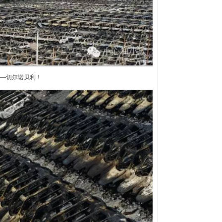
—切尔诺贝利！