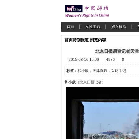
首頁
女性主義
婦女權益
首页
特别报道
浏览内容
北京日报调查记者天津
2015-08-16 15:06
4976
0
标签：
和小欣
，
天津爆炸
，
采访手记
和小欣
（北京日报记者）