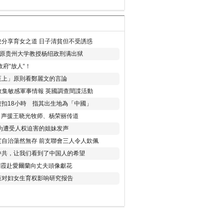
分享育女之道 日子清貧但不受誘惑
年 原贵州大学教授杨绍政刑满出狱
府“放人“！
至上」原則看鄭麗文的言論
收集敏感軍事情報 英國調查間諜活動
扣18小時 指其出生地為「中國」
) 声援王晓光牧师、杨荣丽传道
为遭受人权迫害的姐妹发声
度自治蕩然無存 前支聯會三人令人欽佩
中共，让我们看到了中国人的希望
劉霞赴愛爾蘭向丈夫頭像獻花
策对妇女生育权影响研究报告