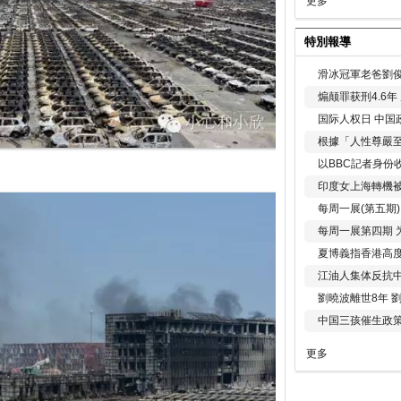
更多
特別報導
滑冰冠軍老爸劉俊
煽颠罪获刑4.6
国际人权日 中国政
根據「人性尊嚴
以BBC記者身份
印度女上海轉機被
每周一展(第五期
每周一展第四期 
夏博義指香港高
江油人集体反抗
劉曉波離世8年 
中国三孩催生政
更多