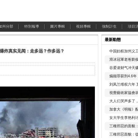
加州分部
特別報導
圖片專輯
視頻專輯
強制計生
項目
最新動態
爆炸真实见闻：走多远？作多远？
中国妇权加州义工
滑冰冠軍老爸劉俊
谷爱凌财气冲天赚
煽颠罪获刑4.6
刘凤兰维权六年 
視覺藝術家協會
大人们哭声多了
加拿大《明報》配
女大学生李艳利
三種邪惡的面貌
三種邪惡面貌：