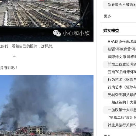
新春聚会不被政府
更多
婦女權益
RFA访谈张菁/
上的我，看着自己的照片，这样想。
新疆“再教育营”
1.
國際婦女節 婦權
開放二孩政策 能
是电影吧！
云南70后母亲怀
行为艺术《驱除
行为艺术《驱除
光剥夺失职父母
一胎政策的十大罪
一胎政策十大罪
“單獨二胎”政策
计生局強行关押5