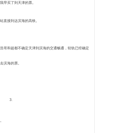
我早买了到天津的票。
站直接到达滨海的高铁。
浩哥和超都不确定天津到滨海的交通畅通，轻轨已经确定
了去滨海的票。
3.
。