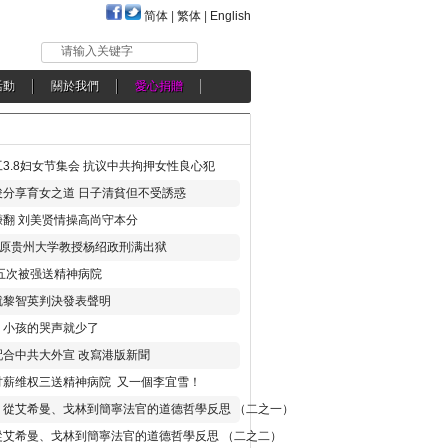
简体
|
繁体
|
English
请输入关键字
活動
關於我們
愛心捐贈
3.8妇女节集会 抗议中共拘押女性良心犯
分享育女之道 日子清貧但不受誘惑
翻 刘美贤情操高尚守本分
年 原贵州大学教授杨绍政刑满出狱
五次被强送精神病院
就黎智英判決發表聲明
，小孩的哭声就少了
合中共大外宣 改寫港版新聞
讨薪维权三送精神病院 又一個李宜雪！
：從艾希曼、戈林到簡寧法官的道德哲學反思 （二之一）
從艾希曼、戈林到簡寧法官的道德哲學反思 （二之二）