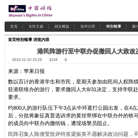
首頁
女性主義
婦女權益
加州分部
特別報導
圖
首页
特別報導
浏览内容
港民阵游行至中联办促撤回人大政改
2014-11-10 10:29
3234
0
来源：苹果日报
数以百计的香港学生和市民，星期天参加由民间人权阵
驻港联络办的游行，要求撤回人大8/31决定，支持学联
要求。
约800人的游行队伍下午3点从中环遮打公园出发，在4
后，分批将象征真普选诉求的黄丝带绑在中联办外的铁
的成员向中联办内撒纸钱，遭现场警员阻止。
民阵召集人陈倩莹批评特首梁振英不愿解决政治问题，