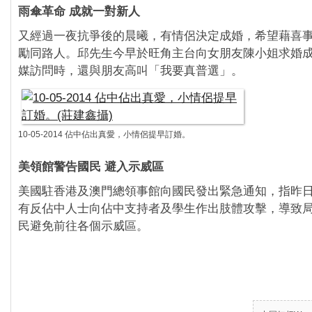
雨傘革命 成就一對新人
又經過一夜抗爭後的晨曦，有情侶決定成婚，希望藉喜
勵同路人。邱先生今早於旺角主台向女朋友陳小姐求婚
媒訪問時，還與朋友高叫「我要真普選」。
10-05-2014 佔中佔出真愛，小情侶提早訂婚。
美領館警告國民 避入示威區
美國駐香港及澳門總領事館向國民發出緊急通知，指昨
有反佔中人士向佔中支持者及學生作出肢體攻擊，導致
民避免前往各個示威區。