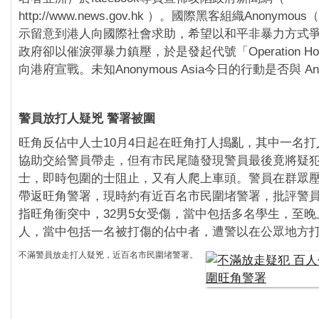
http://www.news.gov.hk ）。國際黑客組織Anonym
示留意到港人向國際社會求助，希望以和平非暴力方式
政府卻以催淚彈暴力鎮壓，於是發起代號「Operation Ho
向港府宣戰。未知Anonymous Asia今日的行動是否與 An
警員放打人疑兇 警署被圍
旺角反佔中人士10月4日起在旺角打人搗亂，其中一名
協助交給警員帶走，但有市民尾隨發現警員最後竟將疑
士，即時包圍的士阻止，又有人爬上車頭。警員在群眾
帶返旺角警署，現時約有近百名市民圍堵警署，批評警
指旺角衝突中，32男5女受傷，當中包括多名學生，至晚
人，當中包括一名被打傷的佔中者，遭警以在公眾地方
不滿警員放走打人疑兇，近百名市民圍堵警署。