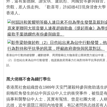
外，還有葉德嫻、謝安琪、盧凱彤、周國賢等參與錄音
旁觀，差人係走狗。「歡喜哥」許紹雄4日現身浸會大學
香港人。
香港佔中行動持續發酵，繼劉德華、周潤發兩位大咖港星公開表態力挺佔中後，
（2）日也站出來為佔中行動發聲，他譴責政府用暴力行為對待和平抗爭的民眾
話。
黑大佬稱不會為錢打學生
香港黑社會組織曾在1989年天安門屠殺時參與救助逃生
前晚旺角發生的佔中與反佔中人士的衝突事件，被指是
搞事和襲擊佔中人士，其實有冤情。曾是社團大佬，人稱
志雄，近年退隱江湖回內地發展，有記者問吳志雄若有