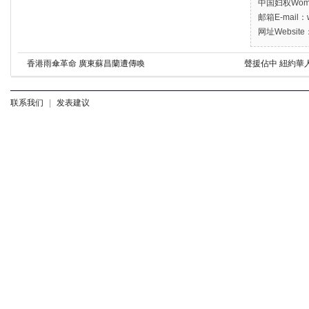
中国妇权Women’
邮箱E-mail：w
网址Website：
香港雨傘革命 廣東蘇昌蘭遭傳喚
聲援佔中 紐約華
联系我们
|
发表建议