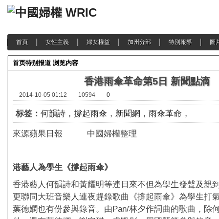
首頁
女性主義
婦女權益
加州分部
特別報導
圖
首页
特别报道
浏览内容
香港雨傘革命第5日 新聞點滴
2014-10-05 01:12
10594
0
标签：
何韻詩，撐起雨傘，新聞網，雨傘革命，
來源蘋果日報 中國婦權整理
港藝人為學生《撐起雨傘》
香港藝人何韻詩和黃耀明等連日來不但為學生發聲及親
更聯同大班音樂人連夜趕錄歌曲《撐起雨傘》為學生打
葉德嫻也有份參與錄音。由Pan/林夕作詞曲的歌曲，除