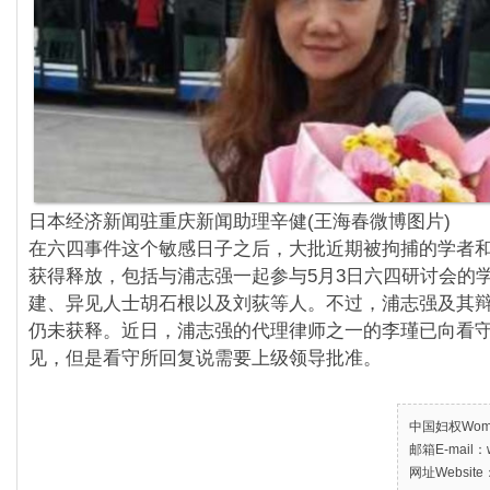
日本经济新闻驻重庆新闻助理辛健(王海春微博图片)
在六四事件这个敏感日子之后，
大批近期被拘捕的学者
获得释放，
包括与浦志强一起参与5月3日六四研讨会的
建、
异见人士胡石根以及刘荻等人。不过，
浦志强及其
仍未获释。近日，
浦志强的代理律师之一的李瑾已向看
见，
但是看守所回复说需要上级领导批准。
中国妇权Women’
邮箱E-mail：w
网址Website：