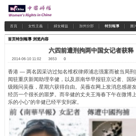
首頁
女性主義
婦女權益
加州分部
特別報導
圖
首页
特別報導
浏览内容
六四前遭刑拘两中国女记者获释
2014-06-10 11:02
3653
0
香港 — 两名因采访过知名维权律师浦志强案而被当局
闻驻
重庆新闻助理辛健，以及原南华早报驻京记者、
国
级顾问吴薇，星期六获得自由。
吴薇在网上发消息感谢
经历一个很长的噩梦。
而辛健的丈夫王海春下午在微博上
乐的小心”
的辛健已经平安到家。