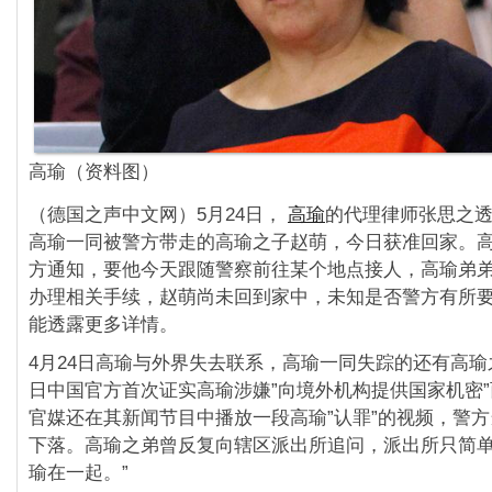
高瑜（资料图）
（德国之声中文网）5月24日，
高瑜
的代理律师张思之
高瑜一同被警方带走的高瑜之子赵萌，今日获准回家。
方通知，要他今天跟随警察前往某个地点接人，
高瑜弟
办理相关手续，赵萌尚未回到家中，
未知是否警方有所
能透露更多详情。
4月24日高瑜与外界失去联系，
高瑜一同失踪的还有高瑜
日中国官方首次证实高瑜涉嫌”向境外机构提供国家机密”
官媒还在其新闻节目中播放一段高瑜”认罪”
的视频，警方
下落。
高瑜之弟曾反复向辖区派出所追问，派出所只简单
瑜在一起。”