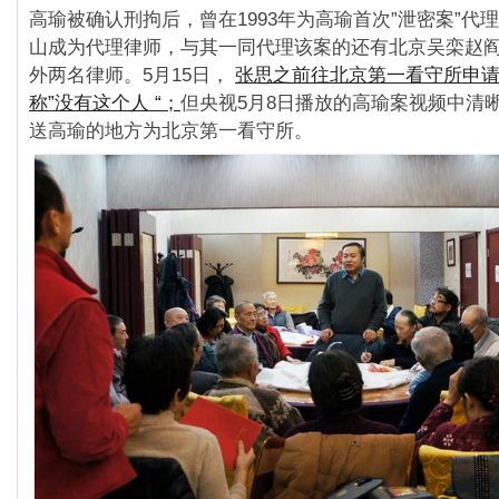
高瑜被确认刑拘后，曾在1993年为高瑜首次”泄密案”
代理
山成为代理律师，
与其一同代理该案的还有北京吴栾赵
外两名律师。
5月15日，
张思之前往北京第一看守所申
称”
没有这个人 “；
但央视5月8日播放的高瑜案视频中清
送高瑜的地方为北京第一看守所。