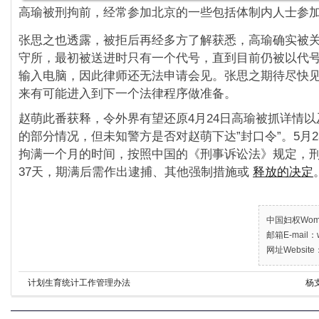
高瑜被刑拘前，
经常参加北京的一些包括体制内人士参
张思之也透露，被拒后再经多方了解获悉，
高瑜确实被
守所，最初被送进时只有一个代号，
直到目前仍被以代
输入电脑，
因此律师还无法申请会见。张思之期待尽快
来有可能进入到下一个法律程序做准备。
赵萌此番获释，
令外界有望还原4月24日高瑜被抓详情
的部分情
况，但未知警方是否对赵萌下达”封口令”。
5月
拘满一个月的时间，按照中国的《
刑事诉讼法》规定，
37天，期满后需作出逮捕、
其他强制措施或
释放的决定
中国妇权Women’
邮箱E-mail：w
网址Website：
计划生育统计工作管理办法
杨