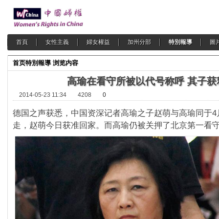
首頁
女性主義
婦女權益
加州分部
特別報導
圖
首页
特別報導
浏览内容
高瑜在看守所被以代号称呼 其子获
2014-05-23 11:34
4208
0
德国之声获悉，
中国资深记者高瑜之子赵萌与高瑜同于4
走，
赵萌今日获准回家。而高瑜仍被关押了北京第一看