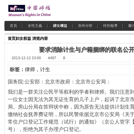
首頁
女性主義
婦女權益
加州分部
特別報導
圖
首页
妇女权益
浏览内容
要求消除计生与户籍捆绑的联名公
2013-12-12 23:00
4497
0
标签：
律师，计生
国务院:公安部：北京市政府：北京市公安局：
我们是一群关注公民平等权利的学者和律师。我们注意
一位女士因无法为其无证生育的儿子上户，起诉了北京
局。房山分局在答辩状中称，因为原告无法提供计划生
缴纳社会抚养费证明，所以民警依据北京市公安局《关
常住户口登记工作规范（试行）的通知》（京公人管字【20
号），拒绝为其子办理户口登记。