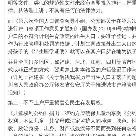
明等文件。类似的规范性文件未经审查即投入施行，严
律。从法理上讲，不具有任何的法律效力。
而《第六次全国人口普查领导小组、公安部关于在第六
进行户口整顿工作意见的通知》(国办发[2010]30号)精
户口的不符合计划生育政策的出生人口，要准予登记，
作为行政管理和处罚的依据，计划生育政策外出生人口
持孩子的《出生医学证明》就可以在其户口所在地为孩
并且全国很多地区，如福建、河北、江苏、四川等省市
式或非正式的方式，强调禁止将本辖区的户籍登记工作
（详见：福建省《关于解决我省历年出生人口未落户问
川省人民政府办公厅转发省公安厅关于推进城市户籍管
通知》）
第二，不予上户严重损害公民生存发展权。
《儿童权利公约》指出，缔约方应确保儿童均享受《公
权利，不因儿童、其父母或法定监护人的种族、肤色、
教、政治身份、出身、财产或残疾等不同而受到任何歧