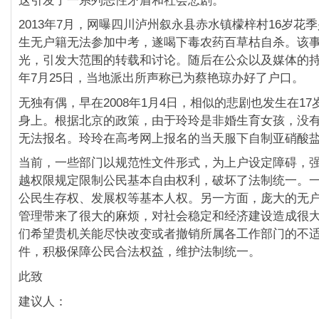
这引发了一系列恶性矛盾和社会悲剧。
2013年7月，网曝四川泸州叙永县赤水镇檬梓村16岁花
生无户籍无法参加中考，遂喝下毒农药百草枯自杀。该
光，引发大范围的转载和讨论。随后在公众以及媒体的持续
年7月25日，当地派出所声称已为蔡艳琼办好了户口。
无独有偶，早在2008年1月4日，相似的悲剧也发生在1
身上。根据北京的政策，由于玲玲是非婚生育女孩，没
无法报名。玲玲在高考网上报名的当天服下自制亚硝酸
当前，一些部门以规范性文件形式，为上户设定障碍，
越权限规定限制公民基本自由权利，破坏了法制统一。
公民生存权、发展权等基本人权。另一方面，庞大的无
管理带来了很大的麻烦，对社会稳定和经济建设造成很
们希望贵机关能尽快改变或者撤销所属各工作部门的不
件，积极保障公民合法权益，维护法制统一。
此致
建议人：